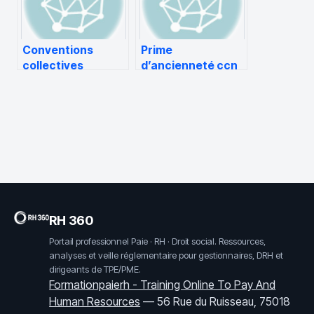
gaspillages ?
Conventions
Prime
collectives
d’ancienneté ccn
Archives –
optique-lunetterie
Formationpaierh
RH 360
Portail professionnel Paie · RH · Droit social. Ressources,
analyses et veille réglementaire pour gestionnaires, DRH et
dirigeants de TPE/PME.
Formationpaierh - Training Online To Pay And
Human Resources
—
56 Rue du Ruisseau, 75018