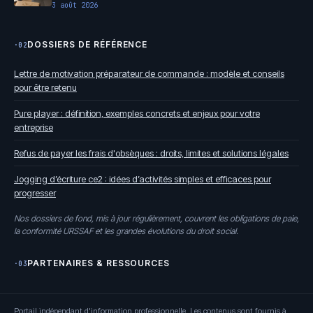
3 août 2026
DOSSIERS DE RÉFÉRENCE
·02
Lettre de motivation préparateur de commande : modèle et conseils
pour être retenu
Pure player : définition, exemples concrets et enjeux pour votre
entreprise
Refus de payer les frais d'obsèques : droits, limites et solutions légales
Jogging d’écriture ce2 : idées d’activités simples et efficaces pour
progresser
Nos dossiers de fond, mis à jour régulièrement, couvrent les obligations de paie,
la conformité URSSAF et les grandes évolutions du droit social.
PARTENAIRES & RESSOURCES
·03
Portail indépendant d'information professionnelle. Les contenus sont fournis à