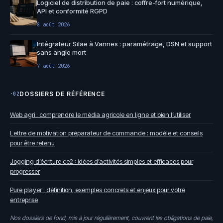
Logiciel de distribution de paie : coffre-fort numérique,
API et conformité RGPD
8 août 2026
Intégrateur Silae à Vannes : paramétrage, DSN et support
sans angle mort
7 août 2026
DOSSIERS DE RÉFÉRENCE
·02
Web agri : comprendre le média agricole en ligne et bien l’utiliser
Lettre de motivation préparateur de commande : modèle et conseils
pour être retenu
Jogging d’écriture ce2 : idées d’activités simples et efficaces pour
progresser
Pure player : définition, exemples concrets et enjeux pour votre
entreprise
Nos dossiers de fond, mis à jour régulièrement, couvrent les obligations de paie,