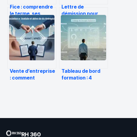
Fice : comprendre
Lettre de
le terme, ses
démission pour
usages et ses
harcèlement moral
enjeux numériques
et psychologique :
modèle et conseils
clés
Vente d’entreprise
Tableau de bord
: comment
formation : 4
négocier votre
indicateurs de
rupture
performance et
conventionnelle
méthode pour
en cas de
automatiser votre
changement de
pilotage
propriétaire
RH 360