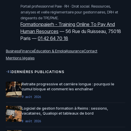
Portail professionnel Paie · RH · Droit social. Ressources,
analyses et veille réglementaire pour gestionnaires, DRH et
dirigeants de TPE/PME.
Formationpaierh - Training Online To Pay And
Human Resources
—
56 Rue du Ruisseau, 75018
Paris
—
01 42 64 70 18
Business
Finance
Éducation & Emploi
Assurance
Contact
Mentions légales
DERNIÈRES PUBLICATIONS
·01
Retraite progressive et carrière longue : pourquoi le
cumul bloque et comment les enchaîner
9 août 2026
Logiciel de gestion formation à Reims : sessions,
vacataires, Qualiopi et tableaux de bord
8 août 2026