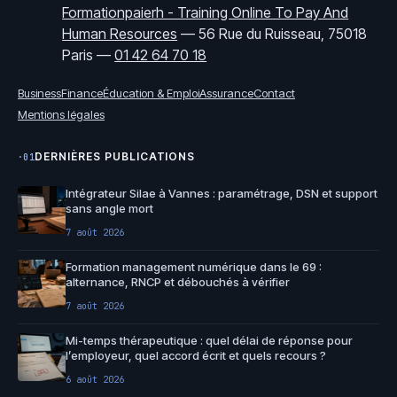
Formationpaierh - Training Online To Pay And
Human Resources
—
56 Rue du Ruisseau, 75018
Paris
—
01 42 64 70 18
Business
Finance
Éducation & Emploi
Assurance
Contact
Mentions légales
DERNIÈRES PUBLICATIONS
·01
Intégrateur Silae à Vannes : paramétrage, DSN et support
sans angle mort
7 août 2026
Formation management numérique dans le 69 :
alternance, RNCP et débouchés à vérifier
7 août 2026
Mi-temps thérapeutique : quel délai de réponse pour
l’employeur, quel accord écrit et quels recours ?
6 août 2026