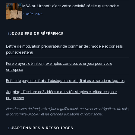
MSA ou Urssaf : c’est votre activité réelle qui tranche
6 août 2026
DOSSIERS DE RÉFÉRENCE
·02
Lettre de motivation préparateur de commande : modèle et conseils
pour être retenu
Pure player : définition, exemples concrets et enjeux pour votre
entreprise
Refus de payer les frais d'obsèques : droits, limites et solutions légales
Jogging d’écriture ce2 : idées d’activités simples et efficaces pour
progresser
Nos dossiers de fond, mis à jour régulièrement, couvrent les obligations de paie,
la conformité URSSAF et les grandes évolutions du droit social.
PARTENAIRES & RESSOURCES
·03