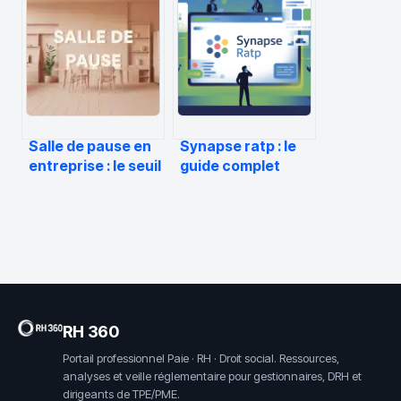
votre fiche de paie
blocages en
?
géométrie
Salle de pause en
Synapse ratp : le
entreprise : le seuil
guide complet
des 50 salariés et
pour comprendre
vos obligations
et utiliser la
légales
plateforme
RH 360
Portail professionnel Paie · RH · Droit social. Ressources,
analyses et veille réglementaire pour gestionnaires, DRH et
dirigeants de TPE/PME.