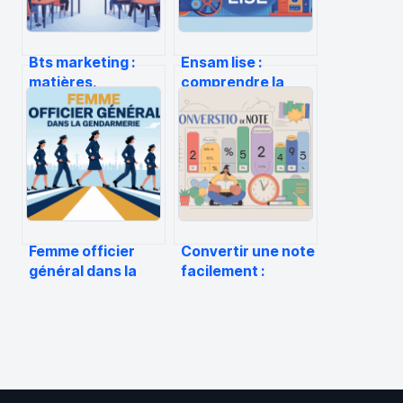
Bts marketing :
Ensam lise :
matières,
comprendre la
débouchés,
formation, le
écoles… tout ce
campus et les
qu’il faut savoir
débouchés
Femme officier
Convertir une note
général dans la
facilement :
gendarmerie :
méthodes, outils
réalité, parcours,
et exemples
perspectives
concrets