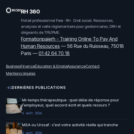
RH 360
Portail professionnel Paie · RH · Droit social. Ressources,
analyses et veille réglementaire pour gestionnaires, DRH et
dirigeants de TPE/PME.
Formationpaierh - Training Online To Pay And
Human Resources
—
56 Rue du Ruisseau, 75018
Paris
—
01 42 64 70 18
Business
Finance
Éducation & Emploi
Assurance
Contact
Mentions légales
DERNIÈRES PUBLICATIONS
·01
Mi-temps thérapeutique : quel délai de réponse pour
l’employeur, quel accord écrit et quels recours ?
6 août 2026
MSA ou Urssaf : c’est votre activité réelle qui tranche
6 août 2026