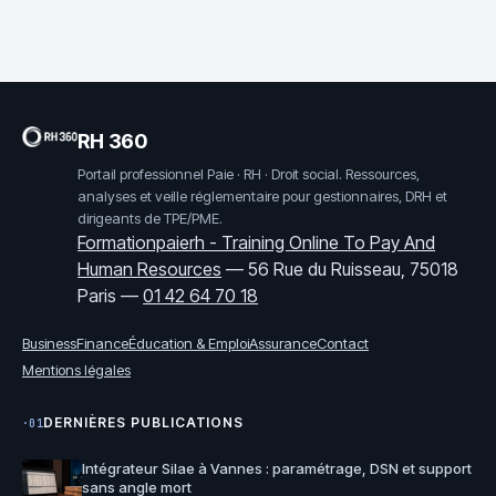
administratives et
suivre vos
dossiers en temps
réel
RH 360
Portail professionnel Paie · RH · Droit social. Ressources,
analyses et veille réglementaire pour gestionnaires, DRH et
dirigeants de TPE/PME.
Formationpaierh - Training Online To Pay And
Human Resources
—
56 Rue du Ruisseau, 75018
Paris
—
01 42 64 70 18
Business
Finance
Éducation & Emploi
Assurance
Contact
Mentions légales
DERNIÈRES PUBLICATIONS
·01
Intégrateur Silae à Vannes : paramétrage, DSN et support
sans angle mort