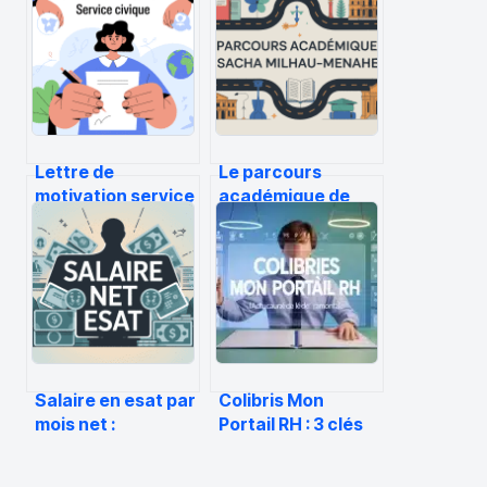
Lettre de
Le parcours
motivation service
académique de
civique : exemples,
sacha milhau-
conseils et
menahem et ses
structure efficace
formations clés
Salaire en esat par
Colibris Mon
mois net :
Portail RH : 3 clés
montants, droits
pour piloter vos
et réalités
démarches