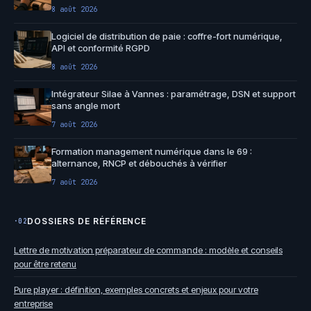
8 août 2026
Logiciel de distribution de paie : coffre-fort numérique,
API et conformité RGPD
8 août 2026
Intégrateur Silae à Vannes : paramétrage, DSN et support
sans angle mort
7 août 2026
Formation management numérique dans le 69 :
alternance, RNCP et débouchés à vérifier
7 août 2026
DOSSIERS DE RÉFÉRENCE
·02
Lettre de motivation préparateur de commande : modèle et conseils
pour être retenu
Pure player : définition, exemples concrets et enjeux pour votre
entreprise