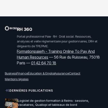
structure et
du métier
conseils concrets
RH 360
Portail professionnel Paie · RH · Droit social. Ressources,
analyses et veille réglementaire pour gestionnaires, DRH et
dirigeants de TPE/PME.
Formationpaierh - Training Online To Pay And
Human Resources
—
56 Rue du Ruisseau, 75018
Paris
—
01 42 64 70 18
Business
Finance
Éducation & Emploi
Assurance
Contact
Mentions légales
DERNIÈRES PUBLICATIONS
·01
Logiciel de gestion formation à Reims : sessions,
vacataires, Qualiopi et tableaux de bord