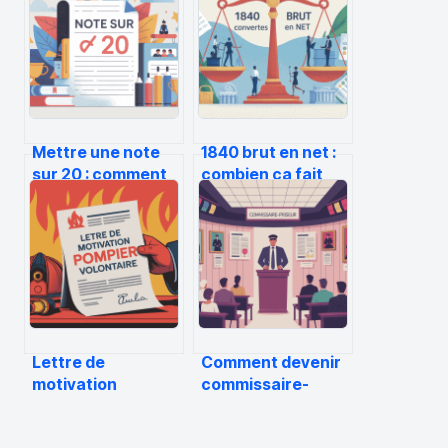
Mettre une note
1840 brut en net :
sur 20 : comment
combien ça fait
évaluer, convertir
réellement sur
et utiliser ces
votre fiche de paie
notes
?
Lettre de
Comment devenir
motivation
commissaire-
pompier volontaire
priseur : étapes,
: exemples,
études et réalité