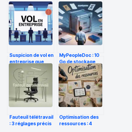
Suspicion de vol en
MyPeopleDoc : 10
entreprise que
Go de stockage
faire sans
sécurisé pour
commettre
centraliser vos
d’erreur juridique
bulletins de paie à
vie
Fauteuil télétravail
Optimisation des
: 3 réglages précis
ressources : 4
pour stopper vos
leviers pour