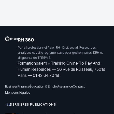
douleurs
transformer vos
lombaires
contraintes en
performance
durable
RH 360
Portail professionnel Paie · RH · Droit social. Ressources,
analyses et veille réglementaire pour gestionnaires, DRH et
dirigeants de TPE/PME.
Formationpaierh - Training Online To Pay And
Human Resources
—
56 Rue du Ruisseau, 75018
Paris
—
01 42 64 70 18
Business
Finance
Éducation & Emploi
Assurance
Contact
Mentions légales
DERNIÈRES PUBLICATIONS
·01