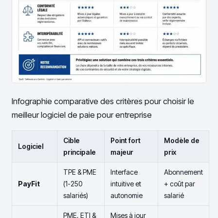
Infographie comparative des critères pour choisir le
meilleur logiciel de paie pour entreprise
Cible
Point fort
Modèle de
Logiciel
principale
majeur
prix
TPE & PME
Interface
Abonnement
PayFit
(1-250
intuitive et
+ coût par
salariés)
autonomie
salarié
PME, ETI &
Mises à jour