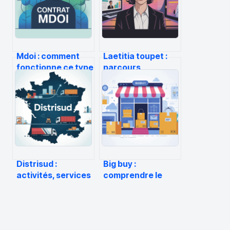
Mdoi : comment
Laetitia toupet :
fonctionne ce type
parcours,
d’assurance et à
fonctions et
qui s’adresse-t-il ?
enjeux d’influence
dans le digital
Distrisud :
Big buy :
activités, services
comprendre le
et implantations
géant du grossiste
de l’entreprise
en ligne et en tirer
parti