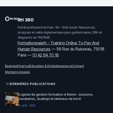
RH 360
Portail professionnel Paie · RH · Droit social. Ressources,
analyses et veille réglementaire pour gestionnaires, DRH et
dirigeants de TPE/PME.
Formationpaierh - Training Online To Pay And
Human Resources
—
56 Rue du Ruisseau, 75018
Paris
—
01 42 64 70 18
Business
Finance
Éducation & Emploi
Assurance
Contact
Mentions légales
DERNIÈRES PUBLICATIONS
·01
Logiciel de gestion formation à Reims : sessions,
vacataires, Qualiopi et tableaux de bord
8 août 2026