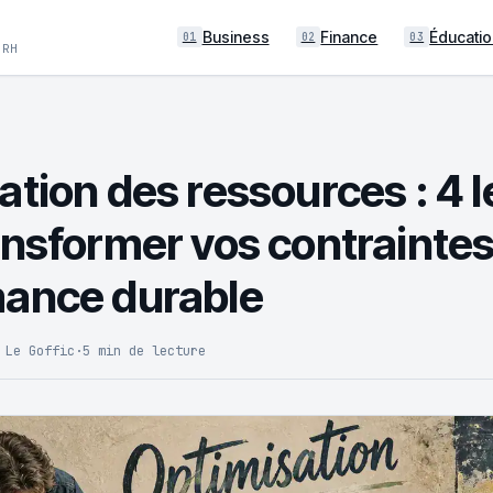
Business
Finance
Éducatio
01
02
03
 RH
tion des ressources : 4 l
ansformer vos contraintes
ance durable
 Le Goffic
·
5 min de lecture