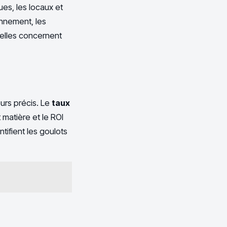
es, les locaux et
onnement, les
ielles concernent
eurs précis. Le
taux
matière et le ROI
tifient les goulots