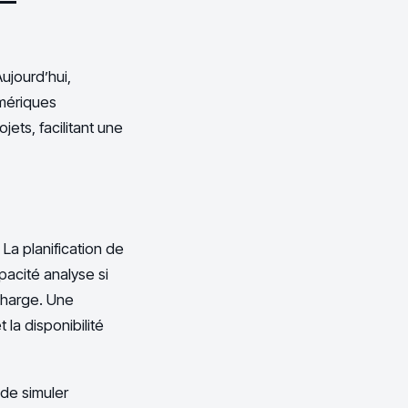
ujourd’hui,
umériques
jets, facilitant une
 La planification de
apacité analyse si
charge. Une
t la disponibilité
 de simuler