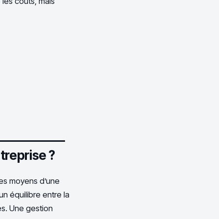
 les coûts, mais
treprise ?
 les moyens d’une
n équilibre entre la
les. Une gestion