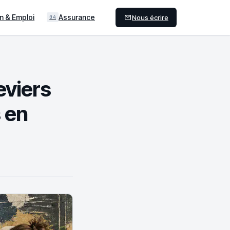
n & Emploi
Assurance
Nous écrire
04
eviers
 en