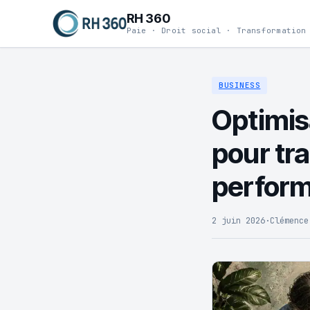
RH 360
Paie · Droit social · Transformation
BUSINESS
Optimisa
pour tr
perform
2 juin 2026
·
Clémence