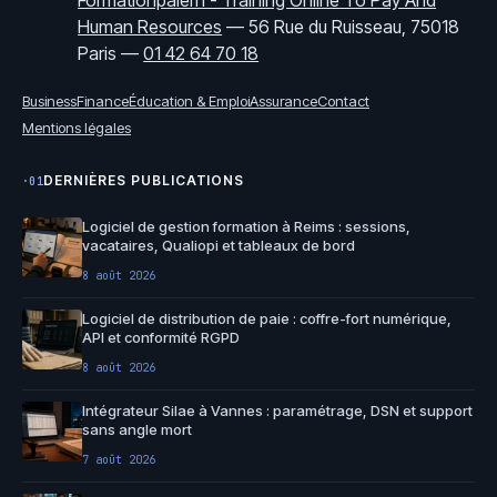
Formationpaierh - Training Online To Pay And
Human Resources
—
56 Rue du Ruisseau, 75018
Paris
—
01 42 64 70 18
Business
Finance
Éducation & Emploi
Assurance
Contact
Mentions légales
DERNIÈRES PUBLICATIONS
·01
Logiciel de gestion formation à Reims : sessions,
vacataires, Qualiopi et tableaux de bord
8 août 2026
Logiciel de distribution de paie : coffre-fort numérique,
API et conformité RGPD
8 août 2026
Intégrateur Silae à Vannes : paramétrage, DSN et support
sans angle mort
7 août 2026