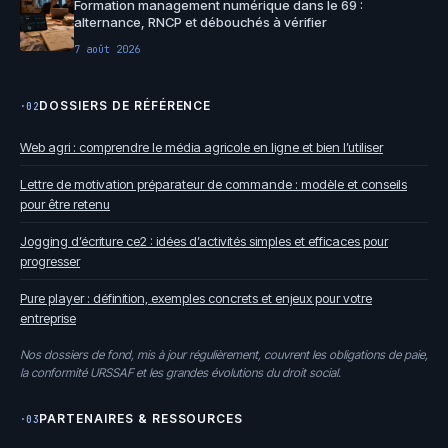
Formation management numérique dans le 69 :
alternance, RNCP et débouchés à vérifier
7 août 2026
DOSSIERS DE RÉFÉRENCE
·02
Web agri : comprendre le média agricole en ligne et bien l’utiliser
Lettre de motivation préparateur de commande : modèle et conseils
pour être retenu
Jogging d’écriture ce2 : idées d’activités simples et efficaces pour
progresser
Pure player : définition, exemples concrets et enjeux pour votre
entreprise
Nos dossiers de fond, mis à jour régulièrement, couvrent les obligations de paie,
la conformité URSSAF et les grandes évolutions du droit social.
PARTENAIRES & RESSOURCES
·03