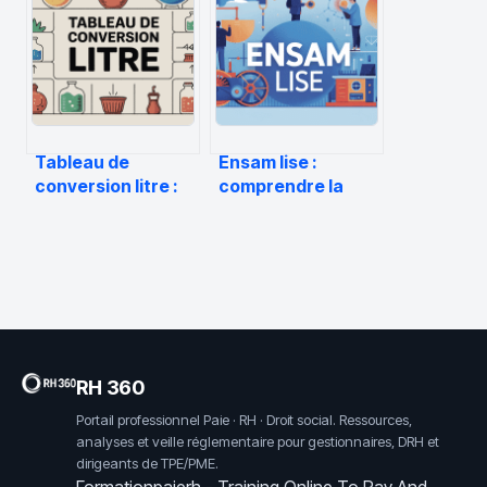
écoles… tout ce
exemples, conseils
qu’il faut savoir
et structure
efficace
Tableau de
Ensam lise :
conversion litre :
comprendre la
guide pratique
formation, le
pour convertir
campus et les
facilement vos
débouchés
volumes
RH 360
Portail professionnel Paie · RH · Droit social. Ressources,
analyses et veille réglementaire pour gestionnaires, DRH et
dirigeants de TPE/PME.