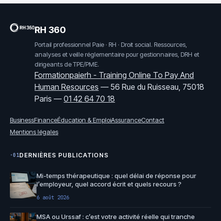
RH 360
Portail professionnel Paie · RH · Droit social. Ressources,
analyses et veille réglementaire pour gestionnaires, DRH et
dirigeants de TPE/PME.
Formationpaierh - Training Online To Pay And
Human Resources
—
56 Rue du Ruisseau, 75018
Paris
—
01 42 64 70 18
Business
Finance
Éducation & Emploi
Assurance
Contact
Mentions légales
DERNIÈRES PUBLICATIONS
·01
Mi-temps thérapeutique : quel délai de réponse pour
l’employeur, quel accord écrit et quels recours ?
6 août 2026
MSA ou Urssaf : c’est votre activité réelle qui tranche