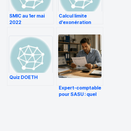
SMIC au 1er mai
Calcul limite
2022
d’exonération
prime de partage
de la valeur
Quiz DOETH
Expert-comptable
pour SASU : quel
budget prévoir et
comment
sécuriser votre
gestion ?