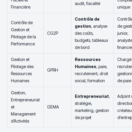
audit, fiscalité
Financière
unique
Contrôle de
Contrôl
Contrôle de
gestion
, analyse
de gest
Gestion et
CG2P
des coûts,
junior,
Pilotage de la
budgets, tableaux
analyst
Performance
de bord
financie
Gestion et
Ressources
Chargé
Pilotage des
Humaines
, paie,
recrute
GPRH
Ressources
recrutement, droit
gestion
Humaines
social, formation
de paie
Gestion,
Entrepreneuriat
,
Adjoint
Entrepreneuriat
stratégie,
directio
et
GEMA
marketing, gestion
créateu
Management
de projet
d’entrep
d’Activités