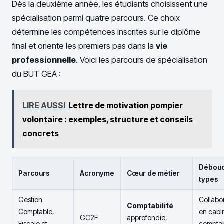
Dès la deuxième année, les étudiants choisissent une
spécialisation parmi quatre parcours. Ce choix
détermine les compétences inscrites sur le diplôme
final et oriente les premiers pas dans la
vie
professionnelle
. Voici les parcours de spécialisation
du BUT GEA :
LIRE AUSSI
Lettre de motivation pompier
volontaire : exemples, structure et conseils
concrets
Débou
Parcours
Acronyme
Cœur de métier
types
Gestion
Collabo
Comptabilité
Comptable,
en cabi
GC2F
approfondie,
Fiscale et
compta