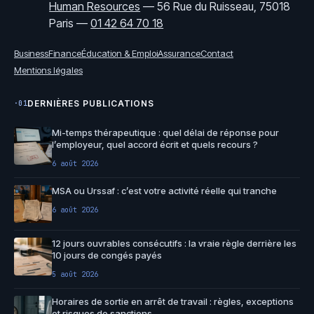
Human Resources
—
56 Rue du Ruisseau, 75018
Paris
—
01 42 64 70 18
Business
Finance
Éducation & Emploi
Assurance
Contact
Mentions légales
DERNIÈRES PUBLICATIONS
·01
Mi-temps thérapeutique : quel délai de réponse pour
l’employeur, quel accord écrit et quels recours ?
6 août 2026
MSA ou Urssaf : c’est votre activité réelle qui tranche
6 août 2026
12 jours ouvrables consécutifs : la vraie règle derrière les
10 jours de congés payés
5 août 2026
Horaires de sortie en arrêt de travail : règles, exceptions
et risques de sanctions