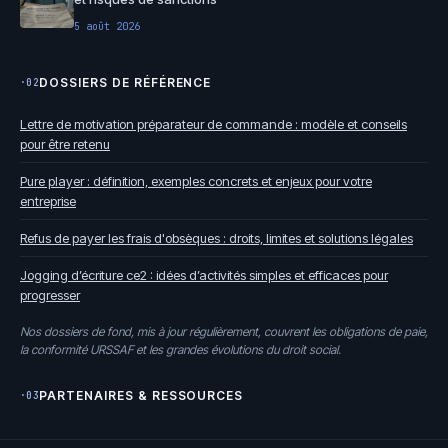
5 août 2026
DOSSIERS DE RÉFÉRENCE
·02
Lettre de motivation préparateur de commande : modèle et conseils
pour être retenu
Pure player : définition, exemples concrets et enjeux pour votre
entreprise
Refus de payer les frais d'obsèques : droits, limites et solutions légales
Jogging d’écriture ce2 : idées d’activités simples et efficaces pour
progresser
Nos dossiers de fond, mis à jour régulièrement, couvrent les obligations de paie,
la conformité URSSAF et les grandes évolutions du droit social.
PARTENAIRES & RESSOURCES
·03