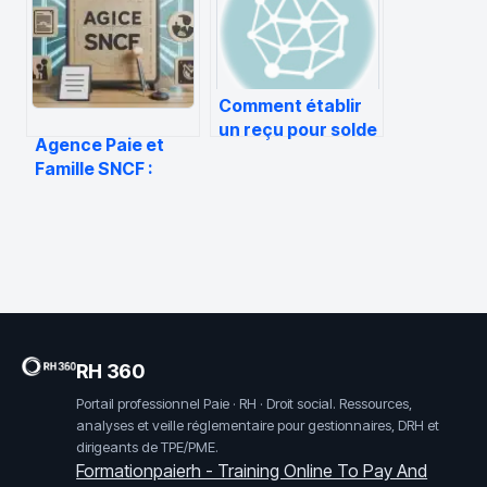
s’épuiser
Comment établir
un reçu pour solde
Agence Paie et
de tout compte
Famille SNCF :
guide pratique
pour gérer vos
droits et accès
RH 360
Portail professionnel Paie · RH · Droit social. Ressources,
analyses et veille réglementaire pour gestionnaires, DRH et
dirigeants de TPE/PME.
Formationpaierh - Training Online To Pay And