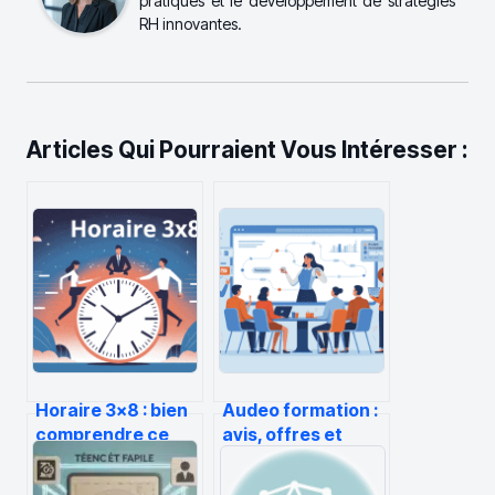
pratiques et le développement de stratégies
RH innovantes.
Articles Qui Pourraient Vous Intéresser :
Horaire 3×8 : bien
Audeo formation :
comprendre ce
avis, offres et
rythme et
fonctionnement
l’organiser sans
de l’organisme