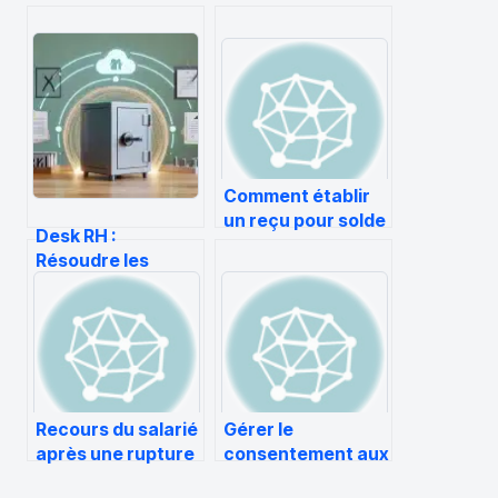
Comment établir
un reçu pour solde
Desk RH :
de tout compte
Résoudre les
erreurs de
connexion,
sécuriser vos
dépôts et garantir
la conformité
légale
Recours du salarié
Gérer le
après une rupture
consentement aux
conventionnelle
cookies