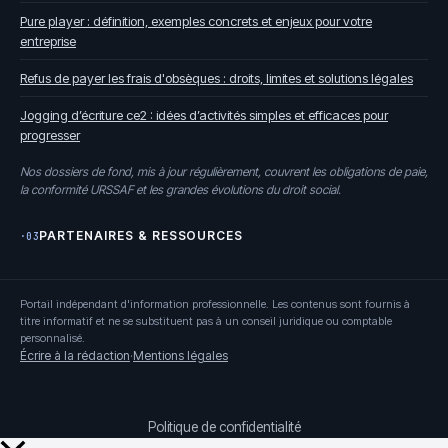
Pure player : définition, exemples concrets et enjeux pour votre
entreprise
Refus de payer les frais d'obsèques : droits, limites et solutions légales
Jogging d’écriture ce2 : idées d’activités simples et efficaces pour
progresser
Nos dossiers de fond, mis à jour régulièrement, couvrent les obligations de paie,
la conformité URSSAF et les grandes évolutions du droit social.
PARTENAIRES & RESSOURCES
·03
Portail indépendant d'information professionnelle. Les contenus sont fournis à
titre informatif et ne se substituent pas à un conseil juridique ou comptable
personnalisé.
Écrire à la rédaction
·
Mentions légales
Politique de confidentialité