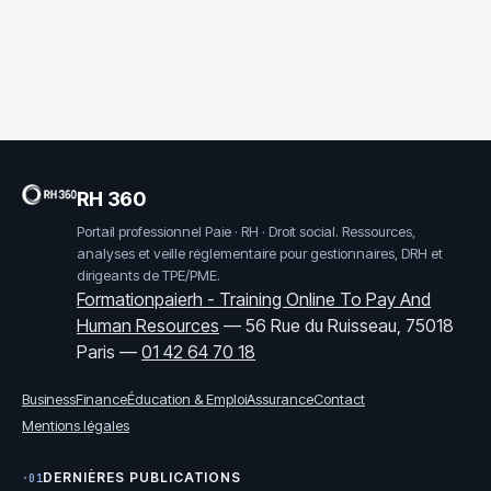
RH 360
Portail professionnel Paie · RH · Droit social. Ressources,
analyses et veille réglementaire pour gestionnaires, DRH et
dirigeants de TPE/PME.
Formationpaierh - Training Online To Pay And
Human Resources
—
56 Rue du Ruisseau, 75018
Paris
—
01 42 64 70 18
Business
Finance
Éducation & Emploi
Assurance
Contact
Mentions légales
DERNIÈRES PUBLICATIONS
·01