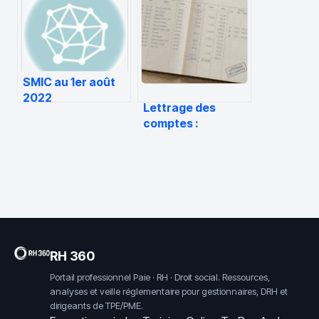
obligations et
avant d’acheter
bonnes pratiques
SMIC au 1er août
2022
Lettrage des
comptes :
pourquoi est-ce
indispensable,
comment
l’automatiser et
réussir sa clôture
?
RH 360
Portail professionnel Paie · RH · Droit social. Ressources,
analyses et veille réglementaire pour gestionnaires, DRH et
dirigeants de TPE/PME.