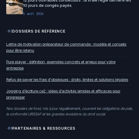
10 jours de congés payés
5 août 2026
DOSSIERS DE RÉFÉRENCE
·02
Lettre de motivation préparateur de commande : modèle et conseils
pour être retenu
Pure player : définition, exemples concrets et enjeux pour votre
entreprise
Refus de payer les frais d'obsèques : droits, limites et solutions légales
Jogging d’écriture ce2 : idées d’activités simples et efficaces pour
progresser
Nos dossiers de fond, mis à jour régulièrement, couvrent les obligations de paie,
la conformité URSSAF et les grandes évolutions du droit social.
PARTENAIRES & RESSOURCES
·03