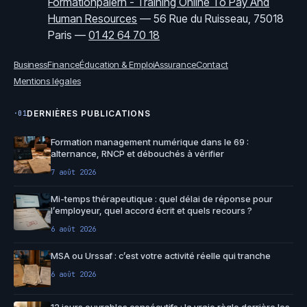
Formationpaierh - Training Online To Pay And
Human Resources
—
56 Rue du Ruisseau, 75018
Paris
—
01 42 64 70 18
Business
Finance
Éducation & Emploi
Assurance
Contact
Mentions légales
DERNIÈRES PUBLICATIONS
·01
Formation management numérique dans le 69 :
alternance, RNCP et débouchés à vérifier
7 août 2026
Mi-temps thérapeutique : quel délai de réponse pour
l’employeur, quel accord écrit et quels recours ?
6 août 2026
MSA ou Urssaf : c’est votre activité réelle qui tranche
6 août 2026
12 jours ouvrables consécutifs : la vraie règle derrière les