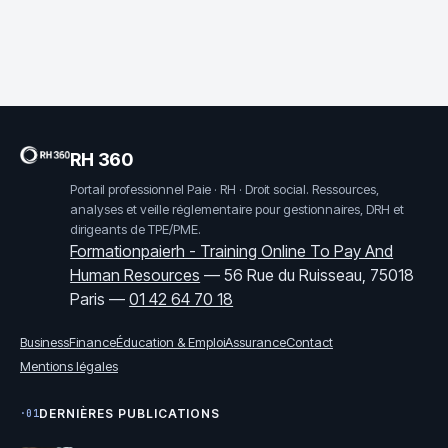
et moyens de les
réduire
RH 360
Portail professionnel Paie · RH · Droit social. Ressources,
analyses et veille réglementaire pour gestionnaires, DRH et
dirigeants de TPE/PME.
Formationpaierh - Training Online To Pay And
Human Resources
—
56 Rue du Ruisseau, 75018
Paris
—
01 42 64 70 18
Business
Finance
Éducation & Emploi
Assurance
Contact
Mentions légales
DERNIÈRES PUBLICATIONS
·01