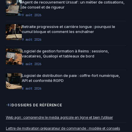
Agent de recouvrement Urssaf : un métier de cotisations,
de conseil et de rigueur
9 août 2026
Retraite progressive et carrière longue : pourquoi le
cumul bloque et comment les enchaîner
9 août 2026
Logiciel de gestion formation à Reims : sessions,
vacataires, Qualiopi et tableaux de bord
8 août 2026
Logiciel de distribution de paie : coffre-fort numérique,
API et conformité RGPD
8 août 2026
DOSSIERS DE RÉFÉRENCE
·02
Web agri : comprendre le média agricole en ligne et bien l’utiliser
Lettre de motivation préparateur de commande : modèle et conseils