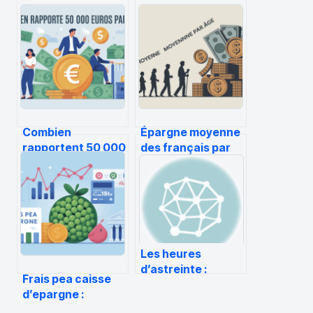
Combien
Épargne moyenne
rapportent 50 000
des français par
euros placés par
âge : chiffres clés
mois selon les
et repères utiles
placements
Les heures
d’astreinte :
Frais pea caisse
conditions et
d’epargne :
rémunération
montants, calcul