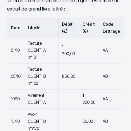
Voici un exemple simplifié de ce à quoi ressemble un
extrait de grand livre lettré :
Débit
Crédit
Code
Date
Libellé
(€)
(€)
Lettrage
Facture
1
01/10
CLIENT_A
AA
200,00
n°101
Facture
05/10
CLIENT_B
850,00
AB
n°102
Virement
1
10/10
AA
CLIENT_A
200,00
Avoir
15/10
CLIENT_B
50,00
AB
n°AV01