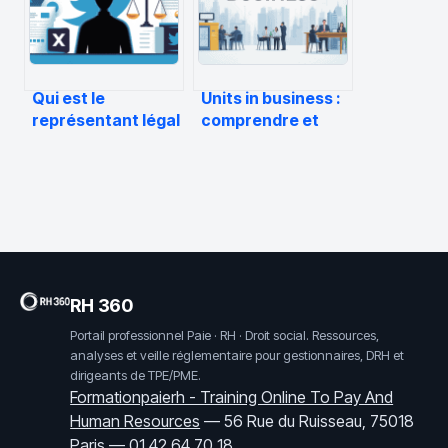
Qui est le
Units in business :
représentant légal
comprendre et
de twitter en
utiliser cette
france aujourd’hui
notion pour piloter
votre activité
RH 360
Portail professionnel Paie · RH · Droit social. Ressources,
analyses et veille réglementaire pour gestionnaires, DRH et
dirigeants de TPE/PME.
Formationpaierh - Training Online To Pay And
Human Resources
—
56 Rue du Ruisseau, 75018
Paris
—
01 42 64 70 18