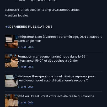
Business
Finance
Éducation & Emploi
Assurance
Contact
Mentions légales
DERNIÈRES PUBLICATIONS
·01
Intégrateur Silae à Vannes : paramétrage, DSN et support
sans angle mort
7 août 2026
Formation management numérique dans le 69 :
alternance, RNCP et débouchés à vérifier
7 août 2026
Mi-temps thérapeutique : quel délai de réponse pour
l’employeur, quel accord écrit et quels recours ?
6 août 2026
MSA ou Urssaf : c’est votre activité réelle qui tranche
6 août 2026