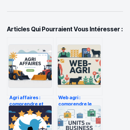
Articles Qui Pourraient Vous Intéresser :
Agri affaires :
Web agri :
comprendre et
comprendre le
utiliser ce portail
média agricole en
agricole pour
ligne et bien
votre exploitation
l’utiliser