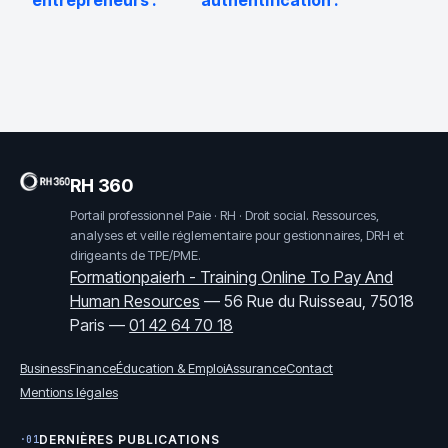
entrepreneurs :
authentification :
guide complet
guide complet
pour profiter du
pour vous
salon et
connecter sans
développer votre
blocage
réseau
RH 360
Portail professionnel Paie · RH · Droit social. Ressources,
analyses et veille réglementaire pour gestionnaires, DRH et
dirigeants de TPE/PME.
Formationpaierh - Training Online To Pay And
Human Resources
—
56 Rue du Ruisseau, 75018
Paris
—
01 42 64 70 18
Business
Finance
Éducation & Emploi
Assurance
Contact
Mentions légales
DERNIÈRES PUBLICATIONS
·01