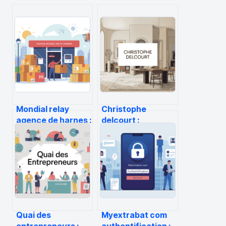
Mondial relay
Christophe
agence de harnes :
delcourt :
horaires, accès et
parcours, style et
services utiles
pièces iconiques
du designer
français
Quai des
Myextrabat com