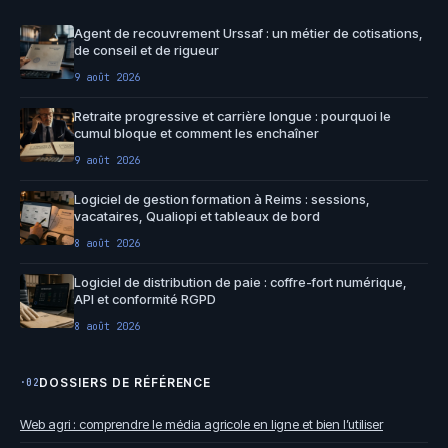
Agent de recouvrement Urssaf : un métier de cotisations,
de conseil et de rigueur
9 août 2026
Retraite progressive et carrière longue : pourquoi le
cumul bloque et comment les enchaîner
9 août 2026
Logiciel de gestion formation à Reims : sessions,
vacataires, Qualiopi et tableaux de bord
8 août 2026
Logiciel de distribution de paie : coffre-fort numérique,
API et conformité RGPD
8 août 2026
DOSSIERS DE RÉFÉRENCE
·02
Web agri : comprendre le média agricole en ligne et bien l’utiliser