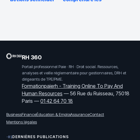
maintenant ou
variations et
encore patienter
anticiper les
opportunités
RH 360
Portail professionnel Paie · RH · Droit social. Ressources,
analyses et veille réglementaire pour gestionnaires, DRH et
dirigeants de TPE/PME.
Formationpaierh - Training Online To Pay And
Human Resources
—
56 Rue du Ruisseau, 75018
Paris
—
01 42 64 70 18
Business
Finance
Éducation & Emploi
Assurance
Contact
Mentions légales
DERNIÈRES PUBLICATIONS
·01