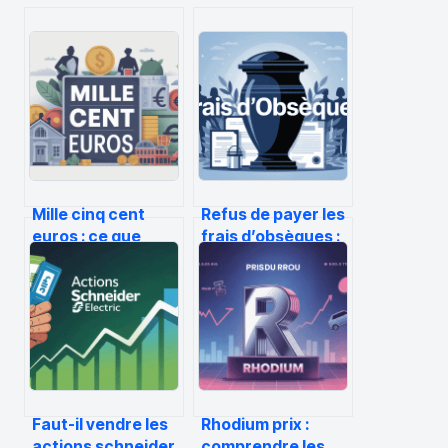
Mille cinq cent
Refus de payer les
euros : ce que
frais d’obsèques :
cette somme
droits, limites et
représente
solutions légales
vraiment
aujourd’hui
Faut-il vendre les
Rhodium prix :
actions schneider
comprendre les