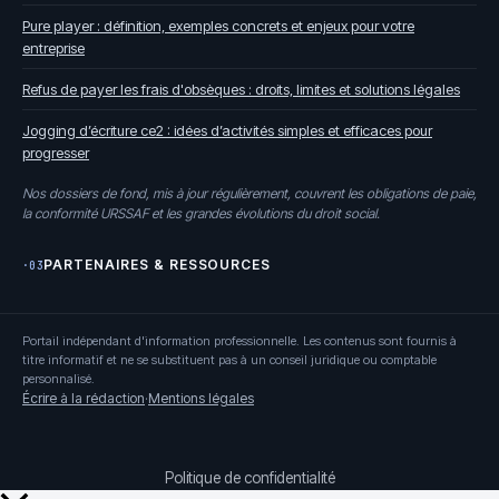
Pure player : définition, exemples concrets et enjeux pour votre
entreprise
Refus de payer les frais d'obsèques : droits, limites et solutions légales
Jogging d’écriture ce2 : idées d’activités simples et efficaces pour
progresser
Nos dossiers de fond, mis à jour régulièrement, couvrent les obligations de paie,
la conformité URSSAF et les grandes évolutions du droit social.
PARTENAIRES & RESSOURCES
·03
Portail indépendant d'information professionnelle. Les contenus sont fournis à
titre informatif et ne se substituent pas à un conseil juridique ou comptable
personnalisé.
Écrire à la rédaction
·
Mentions légales
Politique de confidentialité