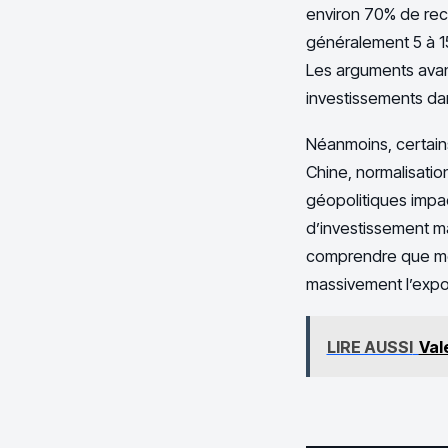
environ 70% de rec
généralement 5 à 1
Les arguments avan
investissements dan
Néanmoins, certains
Chine, normalisati
géopolitiques impac
d’investissement mai
comprendre que mê
massivement l’expos
LIRE AUSSI
Val