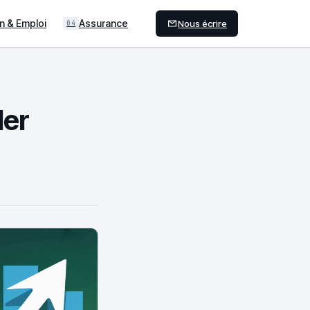
n & Emploi
Assurance
Nous écrire
04
der