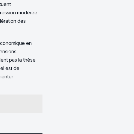
tuent
gression modérée.
lération des
t économique en
tensions
ent pas la thèse
iel est de
menter