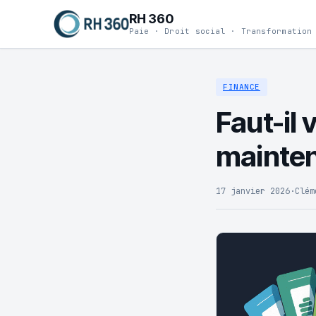
RH 360
Paie · Droit social · Transformation
FINANCE
Faut-il 
mainten
17 janvier 2026
·
Clém