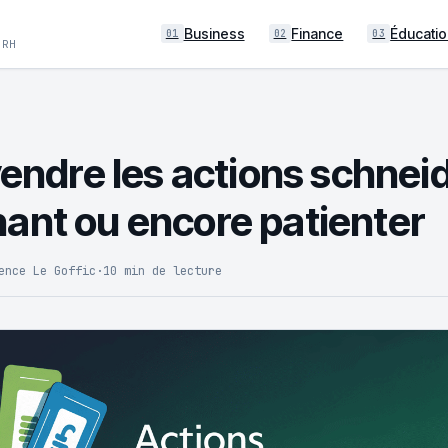
Business
Finance
Éducatio
01
02
03
 RH
vendre les actions schnei
ant ou encore patienter
ence Le Goffic
·
10 min de lecture