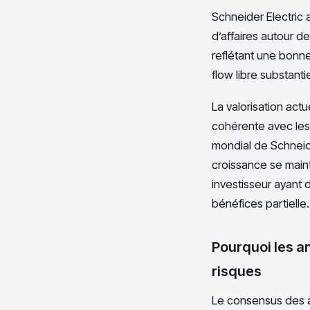
Schneider Electric
d’affaires autour d
reflétant une bonne
flow libre substanti
La valorisation act
cohérente avec les
mondial de Schneid
croissance se maint
investisseur ayant d
bénéfices partielle.
Pourquoi les a
risques
Le consensus des an