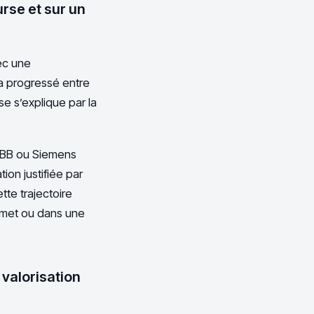
rse et sur un
ec une
 a progressé entre
e s’explique par la
 ABB ou Siemens
ion justifiée par
tte trajectoire
mmet ou dans une
 valorisation