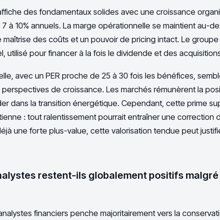
 affiche des fondamentaux solides avec une croissance organi
e 7 à 10% annuels. La marge opérationnelle se maintient au-d
 maîtrise des coûts et un pouvoir de pricing intact. Le group
el, utilisé pour financer à la fois le dividende et des acquisitio
uelle, avec un PER proche de 25 à 30 fois les bénéfices, semb
 perspectives de croissance. Les marchés rémunèrent la posi
er dans la transition énergétique. Cependant, cette prime s
ienne : tout ralentissement pourrait entraîner une correction 
éjà une forte plus-value, cette valorisation tendue peut justif
nalystes restent-ils globalement positifs malgr
alystes financiers penche majoritairement vers la conservati