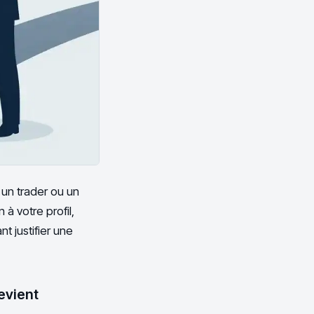
 un trader ou un
à votre profil,
t justifier une
evient