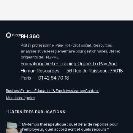
RH 360
Portail professionnel Paie · RH · Droit social. Ressources,
analyses et veille réglementaire pour gestionnaires, DRH et
dirigeants de TPE/PME.
Formationpaierh - Training Online To Pay And
Human Resources
—
56 Rue du Ruisseau, 75018
Paris
—
01 42 64 70 18
Business
Finance
Éducation & Emploi
Assurance
Contact
Mentions légales
DERNIÈRES PUBLICATIONS
·01
Mi-temps thérapeutique : quel délai de réponse pour
l’employeur, quel accord écrit et quels recours ?