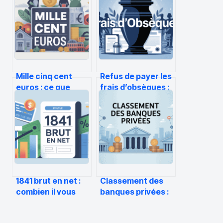
Mille cinq cent
Refus de payer les
euros : ce que
frais d’obsèques :
cette somme
droits, limites et
représente
solutions légales
vraiment
aujourd’hui
1841 brut en net :
Classement des
combien il vous
banques privées :
reste réellement
comprendre,
chaque mois
comparer, choisir