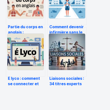
Partie du corps en
Comment devenir
anglais :
infirmière sans le
vocabulaire utile
bac : les options
et explications
encore possibles
simples
E lyco : comment
Liaisons sociales :
se connecter et
34 titres experts
mieux utiliser l’ent
et le BOSS pour
au quotidien
sécuriser vos
décisions RH