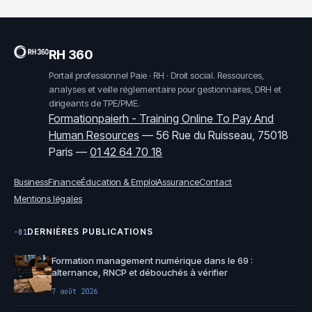
RH 360
Portail professionnel Paie · RH · Droit social. Ressources,
analyses et veille réglementaire pour gestionnaires, DRH et
dirigeants de TPE/PME.
Formationpaierh - Training Online To Pay And
Human Resources
—
56 Rue du Ruisseau, 75018
Paris
—
01 42 64 70 18
Business
Finance
Éducation & Emploi
Assurance
Contact
Mentions légales
DERNIÈRES PUBLICATIONS
·01
Formation management numérique dans le 69 :
alternance, RNCP et débouchés à vérifier
7 août 2026