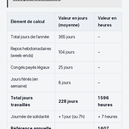
Valeur en jours
Valeur en
Élément de calcul
(moyenne)
heures
Total jours de l’année
365 jours
–
Repos hebdomadaires
104 jours
–
(week-ends)
Congés payés légaux
25 jours
–
Jours fériés (en
8 jours
–
semaine)
Total jours
1 596
228 jours
travaillés
heures
Journée de solidarité
+ 1 jour (ou 7h)
+ 7 heures
Référence annuelle
1 607