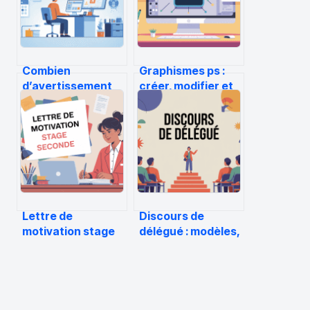
Combien
Graphismes ps :
d’avertissement
créer, modifier et
avant radiation
optimiser vos
pôle emploi :
visuels dans
règles, délais et
photoshop
recours
Lettre de
Discours de
motivation stage
délégué : modèles,
seconde : modèle,
conseils et idées
conseils et
pour bien parler
exemples