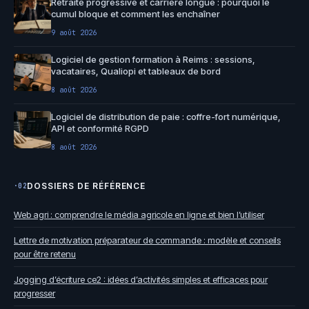
Retraite progressive et carrière longue : pourquoi le
cumul bloque et comment les enchaîner
9 août 2026
Logiciel de gestion formation à Reims : sessions,
vacataires, Qualiopi et tableaux de bord
8 août 2026
Logiciel de distribution de paie : coffre-fort numérique,
API et conformité RGPD
8 août 2026
DOSSIERS DE RÉFÉRENCE
·02
Web agri : comprendre le média agricole en ligne et bien l’utiliser
Lettre de motivation préparateur de commande : modèle et conseils
pour être retenu
Jogging d’écriture ce2 : idées d’activités simples et efficaces pour
progresser