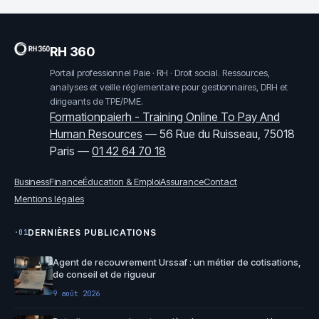
RH 360
Portail professionnel Paie · RH · Droit social. Ressources,
analyses et veille réglementaire pour gestionnaires, DRH et
dirigeants de TPE/PME.
Formationpaierh - Training Online To Pay And
Human Resources
—
56 Rue du Ruisseau, 75018
Paris
—
01 42 64 70 18
Business
Finance
Éducation & Emploi
Assurance
Contact
Mentions légales
DERNIÈRES PUBLICATIONS
·01
Agent de recouvrement Urssaf : un métier de cotisations,
de conseil et de rigueur
9 août 2026