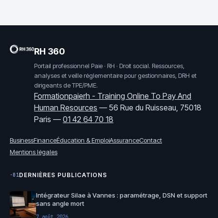
RH 360
Portail professionnel Paie · RH · Droit social. Ressources,
analyses et veille réglementaire pour gestionnaires, DRH et
dirigeants de TPE/PME.
Formationpaierh - Training Online To Pay And
Human Resources
—
56 Rue du Ruisseau, 75018
Paris
—
01 42 64 70 18
Business
Finance
Éducation & Emploi
Assurance
Contact
Mentions légales
DERNIÈRES PUBLICATIONS
·01
Intégrateur Silae à Vannes : paramétrage, DSN et support
sans angle mort
7 août 2026