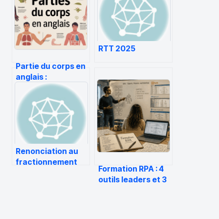
RTT 2025
Partie du corps en
anglais :
vocabulaire utile
et explications
simples
Renonciation au
fractionnement
Formation RPA : 4
des congés payés
outils leaders et 3
(modèle gratuit)
étapes clés pour
automatiser vos
processus métier