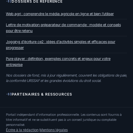
DOSSIERS DE RÉFÉRENCE
·02
Web agri : comprendre le média agricole en ligne et bien l’utiliser
Lettre de motivation préparateur de commande : modèle et conseils
pour être retenu
Jogging d’écriture ce2 : idées d’activités simples et efficaces pour
progresser
Pure player : définition, exemples concrets et enjeux pour votre
entreprise
Nos dossiers de fond, mis à jour régulièrement, couvrent les obligations de paie,
la conformité URSSAF et les grandes évolutions du droit social.
PARTENAIRES & RESSOURCES
·03
Portail indépendant d'information professionnelle. Les contenus sont fournis à
titre informatif et ne se substituent pas à un conseil juridique ou comptable
personnalisé.
Écrire à la rédaction
·
Mentions légales