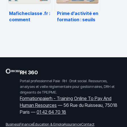
Maficheclasse .fr :
Prime d’activité en
comment
formation : seuils
fonctionne la
de revenus et 3
plateforme et
erreurs fatales
comment l’utiliser
pour vos droits
au mieux
RH 360
Portail professionnel Paie · RH · Droit social. Ressources,
analyses et veille réglementaire pour gestionnaires, DRH et
dirigeants de TPE/PME.
Formationpaierh - Training Online To Pay And
Human Resources
—
56 Rue du Ruisseau, 75018
Paris
—
01 42 64 70 18
Business
Finance
Éducation & Emploi
Assurance
Contact