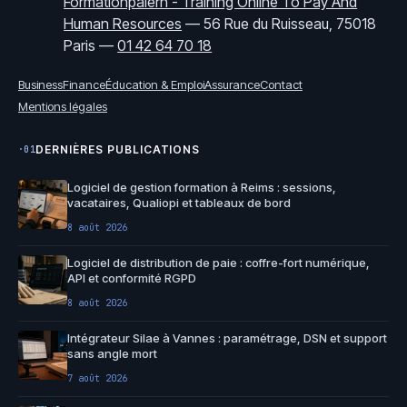
Formationpaierh - Training Online To Pay And
Human Resources
—
56 Rue du Ruisseau, 75018
Paris
—
01 42 64 70 18
Business
Finance
Éducation & Emploi
Assurance
Contact
Mentions légales
DERNIÈRES PUBLICATIONS
·01
Logiciel de gestion formation à Reims : sessions,
vacataires, Qualiopi et tableaux de bord
8 août 2026
Logiciel de distribution de paie : coffre-fort numérique,
API et conformité RGPD
8 août 2026
Intégrateur Silae à Vannes : paramétrage, DSN et support
sans angle mort
7 août 2026