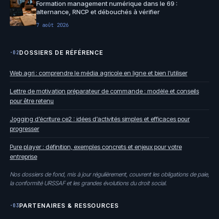
Formation management numérique dans le 69 :
alternance, RNCP et débouchés à vérifier
7 août 2026
DOSSIERS DE RÉFÉRENCE
·02
Web agri : comprendre le média agricole en ligne et bien l’utiliser
Lettre de motivation préparateur de commande : modèle et conseils
pour être retenu
Jogging d’écriture ce2 : idées d’activités simples et efficaces pour
progresser
Pure player : définition, exemples concrets et enjeux pour votre
entreprise
Nos dossiers de fond, mis à jour régulièrement, couvrent les obligations de paie,
la conformité URSSAF et les grandes évolutions du droit social.
PARTENAIRES & RESSOURCES
·03