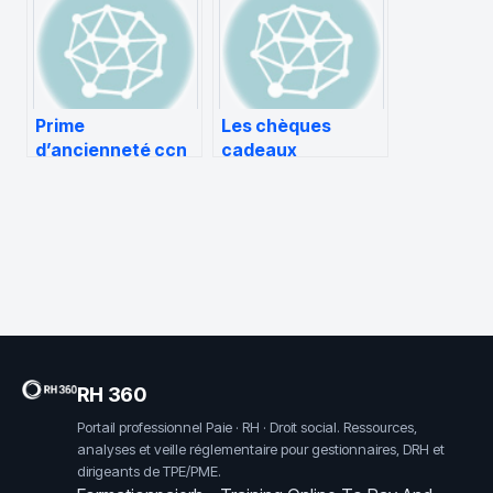
france aujourd’hui
fonctionnement et
alternatives pour
vos retours
e‑commerce
Prime
Les chèques
d’ancienneté ccn
cadeaux
métallurgie
d’entreprise :
Fonctionnement
RH 360
Portail professionnel Paie · RH · Droit social. Ressources,
analyses et veille réglementaire pour gestionnaires, DRH et
dirigeants de TPE/PME.