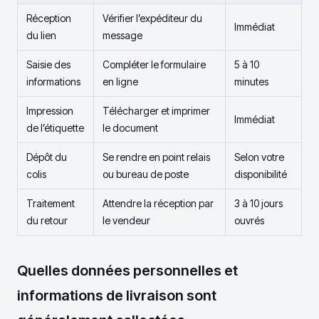
Réception
Vérifier l’expéditeur du
Immédiat
du lien
message
Saisie des
Compléter le formulaire
5 à 10
informations
en ligne
minutes
Impression
Télécharger et imprimer
Immédiat
de l’étiquette
le document
Dépôt du
Se rendre en point relais
Selon votre
colis
ou bureau de poste
disponibilité
Traitement
Attendre la réception par
3 à 10 jours
du retour
le vendeur
ouvrés
Quelles données personnelles et
informations de livraison sont