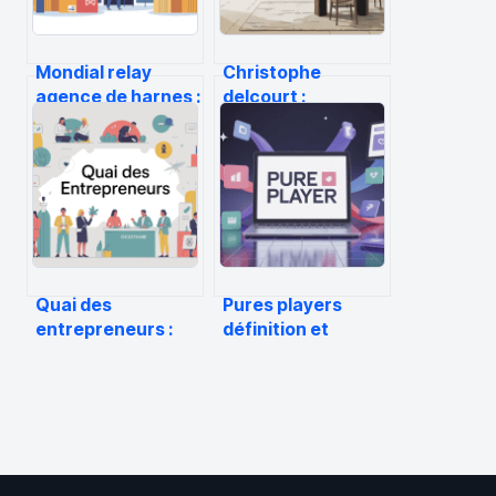
Mondial relay
Christophe
agence de harnes :
delcourt :
horaires, accès et
parcours, style et
services utiles
pièces iconiques
du designer
français
Quai des
Pures players
entrepreneurs :
définition et
guide complet
enjeux clés pour
pour profiter du
les comprendre
salon et
enfin
développer votre
réseau