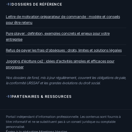
DOSSIERS DE RÉFÉRENCE
·02
Lettre de motivation préparateur de commande : modèle et conseils
pour être retenu
Pure player : définition, exemples concrets et enjeux pour votre
entreprise
Refus de payer les frais d'obsèques : droits, limites et solutions légales
Jogging d’écriture ce2 : idées d’activités simples et efficaces pour
progresser
Nos dossiers de fond, mis à jour régulièrement, couvrent les obligations de paie,
la conformité URSSAF et les grandes évolutions du droit social.
PARTENAIRES & RESSOURCES
·03
Portail indépendant d'information professionnelle. Les contenus sont fournis à
titre informatif et ne se substituent pas à un conseil juridique ou comptable
personnalisé.
Écrire à la rédaction
·
Mentions légales