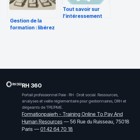
Tout savoir sur
l’intéressement
Gestion de la
formation : libérez
80 % de votre
temps
administratif
grâce à
l’automatisation
RH 360
Portail professionnel Paie · RH · Droit social. Ressources,
analyses et veille réglementaire pour gestionnaires, DRH et
dirigeants de TPE/PME.
Formationpaierh - Training Online To Pay And
Human Resources
—
56 Rue du Ruisseau, 75018
Paris
—
01 42 64 70 18