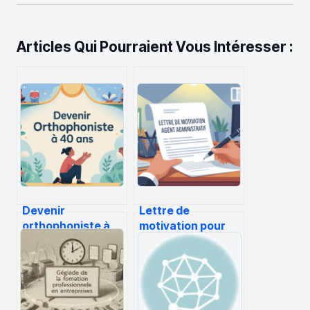
Articles Qui Pourraient Vous Intéresser :
Devenir
Lettre de
orthophoniste à
motivation pour
40 ans : le guide
agent
complet pour une
administratif :
reconversion
exemples, conseils
sereine
et structure