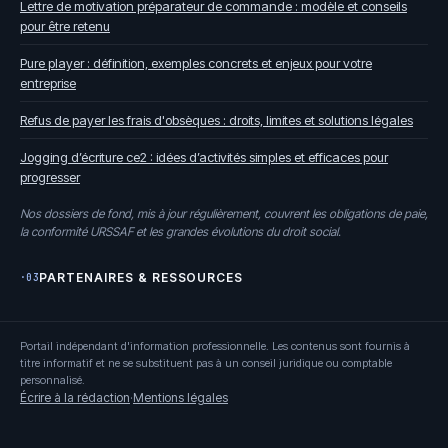
Lettre de motivation préparateur de commande : modèle et conseils
pour être retenu
Pure player : définition, exemples concrets et enjeux pour votre
entreprise
Refus de payer les frais d'obsèques : droits, limites et solutions légales
Jogging d’écriture ce2 : idées d’activités simples et efficaces pour
progresser
Nos dossiers de fond, mis à jour régulièrement, couvrent les obligations de paie,
la conformité URSSAF et les grandes évolutions du droit social.
PARTENAIRES & RESSOURCES
·03
Portail indépendant d'information professionnelle. Les contenus sont fournis à
titre informatif et ne se substituent pas à un conseil juridique ou comptable
personnalisé.
Écrire à la rédaction
·
Mentions légales