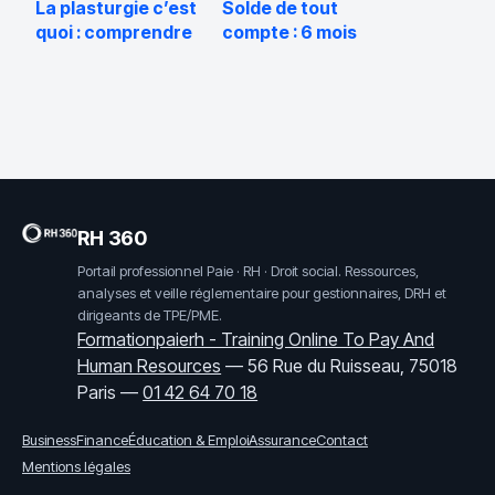
La plasturgie c’est
Solde de tout
quoi : comprendre
compte : 6 mois
ce secteur clé de
pour contester ou
l’industrie
3 ans pour agir en
cas de litige
RH 360
Portail professionnel Paie · RH · Droit social. Ressources,
analyses et veille réglementaire pour gestionnaires, DRH et
dirigeants de TPE/PME.
Formationpaierh - Training Online To Pay And
Human Resources
—
56 Rue du Ruisseau, 75018
Paris
—
01 42 64 70 18
Business
Finance
Éducation & Emploi
Assurance
Contact
Mentions légales