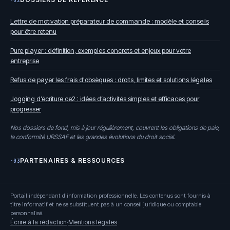
·02
Lettre de motivation préparateur de commande : modèle et conseils
pour être retenu
Pure player : définition, exemples concrets et enjeux pour votre
entreprise
Refus de payer les frais d'obsèques : droits, limites et solutions légales
Jogging d’écriture ce2 : idées d’activités simples et efficaces pour
progresser
Nos dossiers de fond, mis à jour régulièrement, couvrent les obligations de paie,
la conformité URSSAF et les grandes évolutions du droit social.
PARTENAIRES & RESSOURCES
·03
Portail indépendant d'information professionnelle. Les contenus sont fournis à
titre informatif et ne se substituent pas à un conseil juridique ou comptable
personnalisé.
Écrire à la rédaction
·
Mentions légales