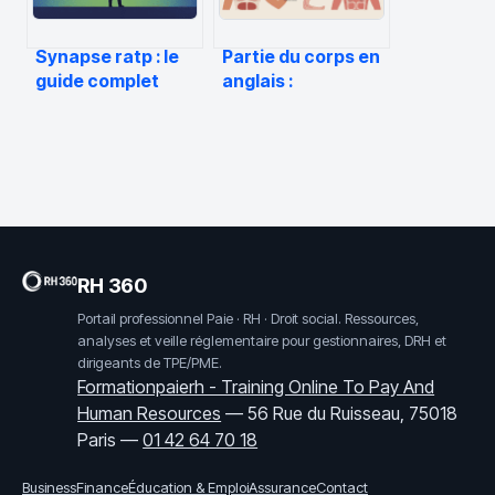
Synapse ratp : le
Partie du corps en
guide complet
anglais :
pour comprendre
vocabulaire utile
et utiliser la
et explications
plateforme
simples
RH 360
Portail professionnel Paie · RH · Droit social. Ressources,
analyses et veille réglementaire pour gestionnaires, DRH et
dirigeants de TPE/PME.
Formationpaierh - Training Online To Pay And
Human Resources
—
56 Rue du Ruisseau, 75018
Paris
—
01 42 64 70 18
Business
Finance
Éducation & Emploi
Assurance
Contact