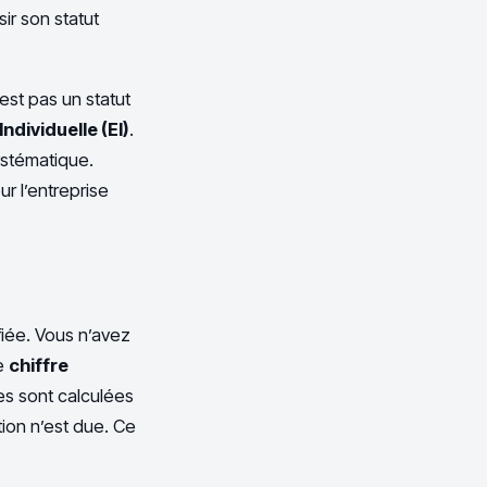
ir son statut
est pas un statut
Individuelle (EI)
.
ystématique.
r l’entreprise
fiée. Vous n’avez
re
chiffre
es sont calculées
ion n’est due. Ce