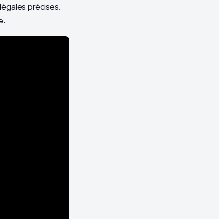
 légales précises.
e.