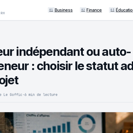
Business
Finance
Éducatio
01
02
03
 RH
leur indépendant ou auto-
neur : choisir le statut a
ojet
e Le Goffic
·
6 min de lecture