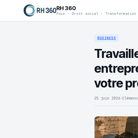
RH 360
Paie · Droit social · Transformation
BUSINESS
Travail
entrepre
votre pr
25 juin 2026
·
Clémenc