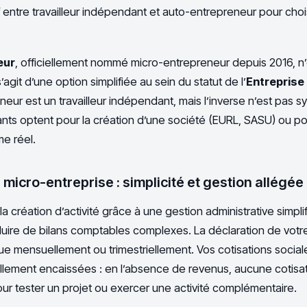
entre travailleur indépendant et auto-entrepreneur pour chois
eur
, officiellement nommé micro-entrepreneur depuis 2016, n’
l s’agit d’une option simplifiée au sein du statut de l’
Entreprise 
eur est un travailleur indépendant, mais l’inverse n’est pas s
ts optent pour la création d’une société (EURL, SASU) ou pou
me réel.
 micro-entreprise : simplicité et gestion allégée
a création d’activité grâce à une gestion administrative simpli
uire de bilans comptables complexes. La déclaration de vot
ue mensuellement ou trimestriellement. Vos cotisations social
llement encaissées : en l’absence de revenus, aucune cotisat
ur tester un projet ou exercer une activité complémentaire.