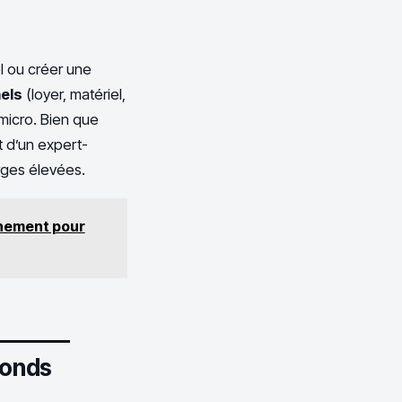
l ou créer une
nels
(loyer, matériel,
micro. Bien que
t d’un expert-
rges élevées.
onnement pour
afonds