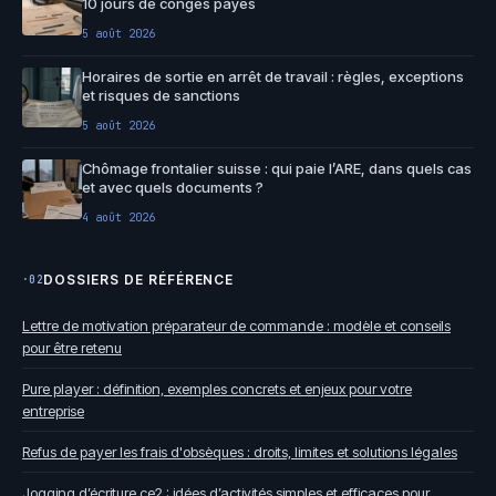
10 jours de congés payés
5 août 2026
Horaires de sortie en arrêt de travail : règles, exceptions
et risques de sanctions
5 août 2026
Chômage frontalier suisse : qui paie l’ARE, dans quels cas
et avec quels documents ?
4 août 2026
DOSSIERS DE RÉFÉRENCE
·02
Lettre de motivation préparateur de commande : modèle et conseils
pour être retenu
Pure player : définition, exemples concrets et enjeux pour votre
entreprise
Refus de payer les frais d'obsèques : droits, limites et solutions légales
Jogging d’écriture ce2 : idées d’activités simples et efficaces pour