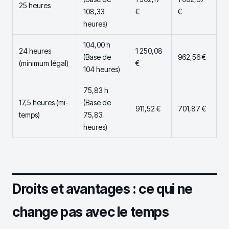
25 heures
108,33
€
€
heures)
104,00 h
24 heures
1 250,08
(Base de
962,56 €
(minimum légal)
€
104 heures)
75,83 h
17,5 heures (mi-
(Base de
911,52 €
701,87 €
temps)
75,83
heures)
Droits et avantages : ce qui ne
change pas avec le temps