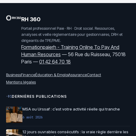
RH 360
Portail professionnel Paie · RH · Droit social. Ressources,
analyses et veille réglementaire pour gestionnaires, DRH et
dirigeants de TPE/PME.
Formationpaierh - Training Online To Pay And
Human Resources
—
56 Rue du Ruisseau, 75018
Paris
—
01 42 64 70 18
Business
Finance
Éducation & Emploi
Assurance
Contact
Mentions légales
DERNIÈRES PUBLICATIONS
·01
MSA ou Urssaf : c’est votre activité réelle qui tranche
6 août 2026
12 jours ouvrables consécutifs : la vraie règle derrière les