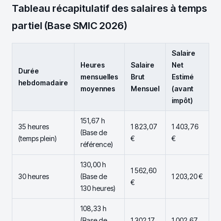
Tableau récapitulatif des salaires à temps
partiel (Base SMIC 2026)
Salaire
Heures
Salaire
Net
Durée
mensuelles
Brut
Estimé
hebdomadaire
moyennes
Mensuel
(avant
impôt)
151,67 h
35 heures
1 823,07
1 403,76
(Base de
(temps plein)
€
€
référence)
130,00 h
1 562,60
30 heures
(Base de
1 203,20 €
€
130 heures)
108,33 h
(Base de
1 302,17
1 002,67