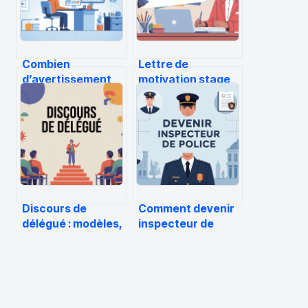
Combien
Lettre de
d’avertissement
motivation stage
avant radiation
seconde : modèle,
pôle emploi :
conseils et
règles, délais et
exemples
recours
Discours de
Comment devenir
délégué : modèles,
inspecteur de
conseils et idées
police en france
pour bien parler
étape par étape