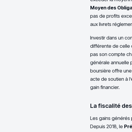
Moyen des Obliga
pas de profits exce
aux livrets régleme
Investir dans un c
différente de celle 
pas son compte cha
générale annuelle p
boursière offre une
acte de soutien à l’
gain financier.
La fiscalité de
Les gains générés p
Depuis 2018, le
Pré