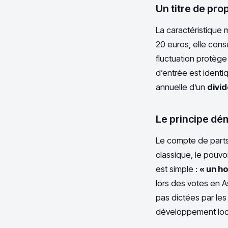
Un titre de pro
La caractéristique 
20 euros, elle con
fluctuation protège 
d’entrée est identiq
annuelle d’un
divi
Le principe dé
Le compte de part
classique, le pouvo
est simple :
« un h
lors des votes en 
pas dictées par les
développement loca