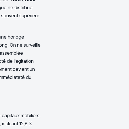
que ne distribue
t souvent supérieur
 une horloge
ong. On ne surveille
l’assemblée
té de l’agitation
sement devient un
’immédiateté du
 capitaux mobiliers.
 incluant 12,8 %