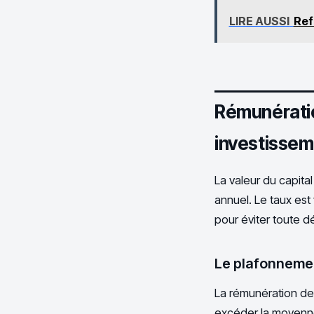
LIRE AUSSI
Ref
Rémunération
investisse
La valeur du capita
annuel. Le taux est
pour éviter toute d
Le plafonnemen
La rémunération des
excéder la moyenne