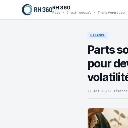
RH 360
Paie · Droit social · Transformation
FINANCE
Parts s
pour dev
volatili
11 mai 2026
·
Clémence