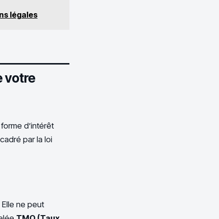
ons légales
e votre
forme d’intérêt
adré par la loi
 Elle ne peut
pelée
TMO (Taux