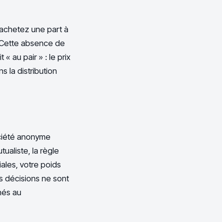
s achetez une part à
 Cette absence de
« au pair » : le prix
s la distribution
ciété anonyme
aliste, la règle
ales, votre poids
s décisions ne sont
hés au