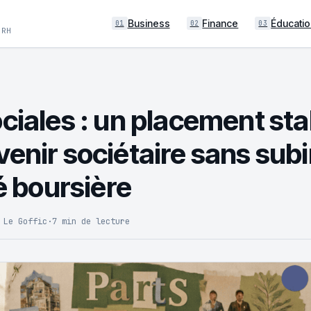
Business
Finance
Éducatio
01
02
03
 RH
ociales : un placement sta
enir sociétaire sans subir
té boursière
 Le Goffic
·
7 min de lecture