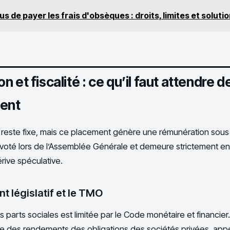
us de payer les frais d'obsèques : droits, limites et soluti
 et fiscalité : ce qu’il faut attendre d
ment
l reste fixe, mais ce placement génère une rémunération sous 
 voté lors de l’Assemblée Générale et demeure strictement enc
érive spéculative.
t législatif et le TMO
 parts sociales est limitée par le Code monétaire et financier.
 des rendements des obligations des sociétés privées, ap