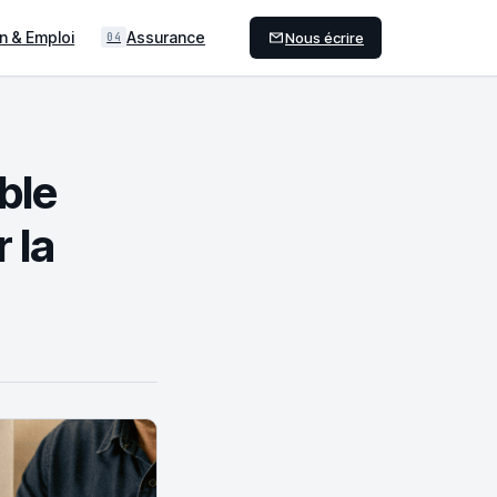
n & Emploi
Assurance
Nous écrire
04
ble
 la