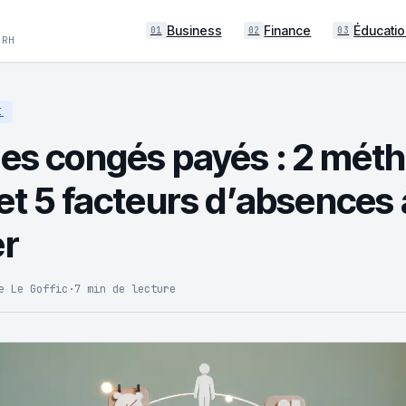
Business
Finance
Éducatio
01
02
03
 RH
I
des congés payés : 2 mét
 et 5 facteurs d’absences 
er
e Le Goffic
·
7 min de lecture