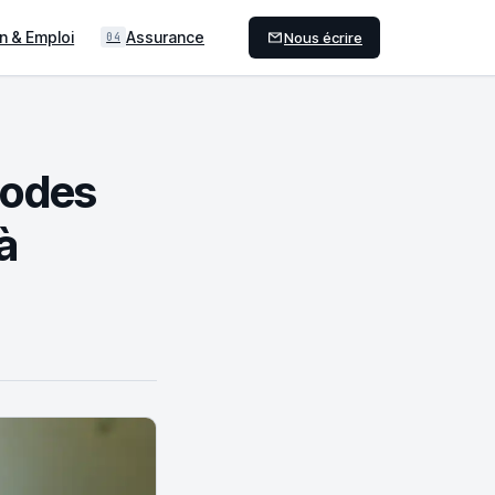
n & Emploi
Assurance
Nous écrire
04
hodes
à