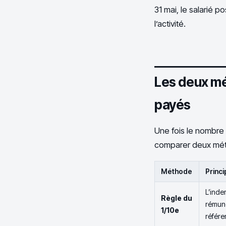
31 mai, le salarié 
l’activité.
Les deux mé
payés
Une fois le nombre d
comparer deux mét
Méthode
Princi
L’inde
Règle du
rémuné
1/10e
référe