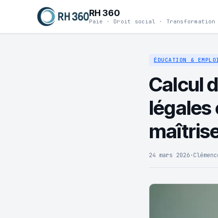
RH 360
Paie · Droit social · Transformation
ÉDUCATION & EMPLO
Calcul 
légales
maîtris
24 mars 2026
·
Clémenc