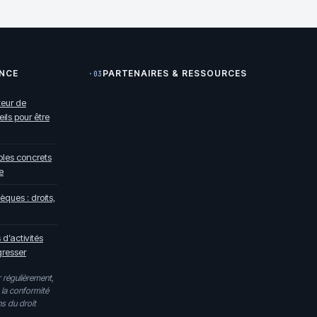
ENCE
PARTENAIRES & RESSOURCES
·03
teur de
ls pour être
mples concrets
e
èques : droits,
 d’activités
gresser
 régulièrement,
 la conformité
s du droit