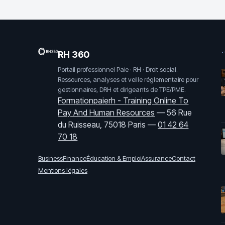
·
RH 360
Portail professionnel Paie · RH · Droit social.
Ressources, analyses et veille réglementaire pour
gestionnaires, DRH et dirigeants de TPE/PME.
Formationpaierh - Training Online To
Pay And Human Resources
—
56 Rue
du Ruisseau, 75018 Paris
—
01 42 64
70 18
Business
Finance
Éducation & Emploi
Assurance
Contact
Mentions légales