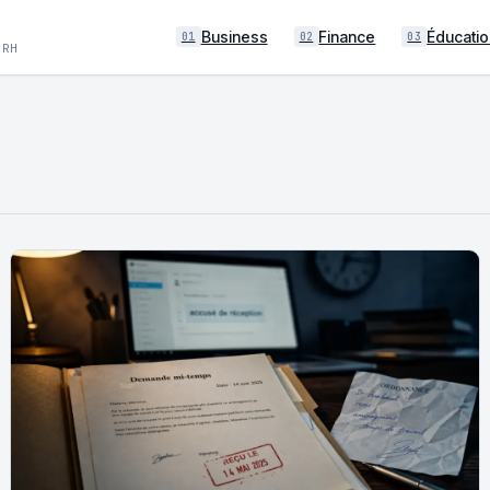
Business
Finance
Éducatio
01
02
03
 RH