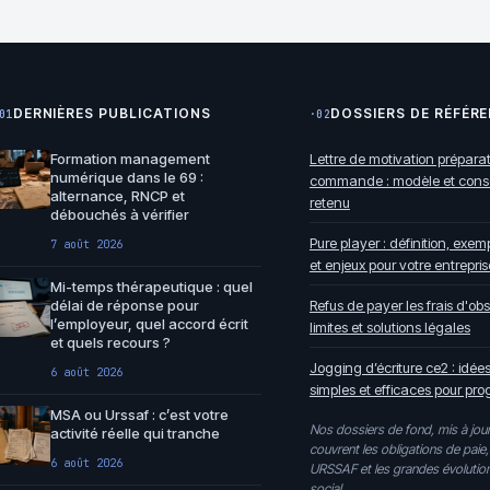
DERNIÈRES PUBLICATIONS
DOSSIERS DE RÉFÉR
01
·02
Formation management
Lettre de motivation prépara
numérique dans le 69 :
commande : modèle et consei
alternance, RNCP et
retenu
débouchés à vérifier
Pure player : définition, exe
7 août 2026
et enjeux pour votre entrepris
Mi-temps thérapeutique : quel
délai de réponse pour
Refus de payer les frais d'obs
l’employeur, quel accord écrit
limites et solutions légales
et quels recours ?
Jogging d’écriture ce2 : idées
6 août 2026
simples et efficaces pour pro
MSA ou Urssaf : c’est votre
Nos dossiers de fond, mis à jour
activité réelle qui tranche
couvrent les obligations de paie,
6 août 2026
URSSAF et les grandes évolution
social.