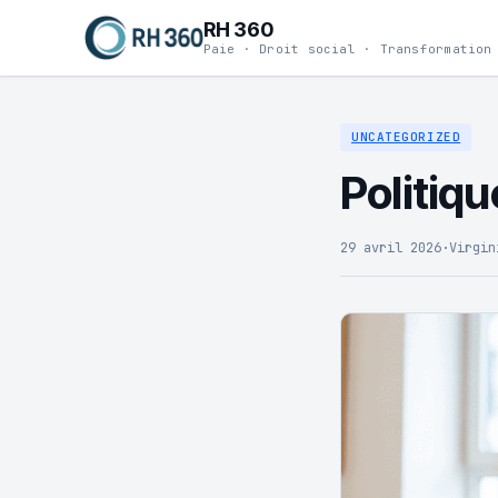
RH 360
Paie · Droit social · Transformation
UNCATEGORIZED
Politiq
29 avril 2026
·
Virgin