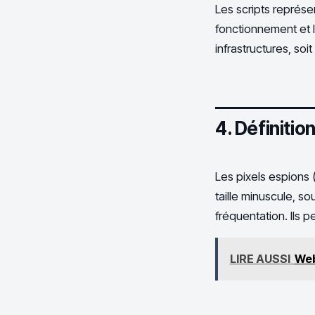
Les scripts représ
fonctionnement et l
infrastructures, soi
4. Définitio
Les pixels espions
taille minuscule, s
fréquentation. Ils p
LIRE AUSSI
Web