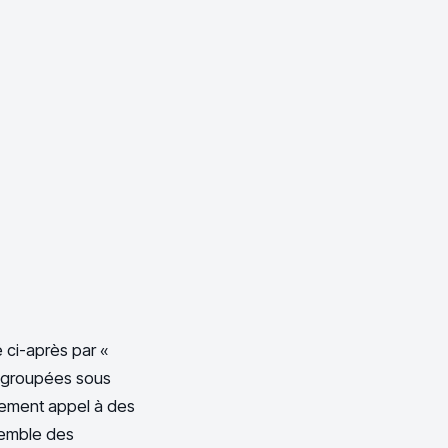
é ci-après par «
(regroupées sous
alement appel à des
semble des