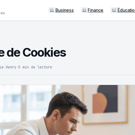
Business
Finance
Éducatio
01
02
03
 RH
ue de Cookies
ie Henry
·
5 min de lecture