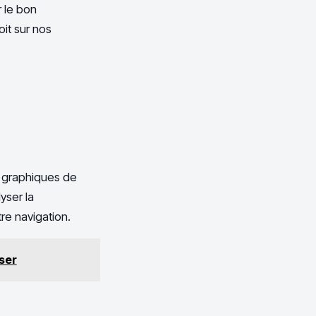
 le bon
oit sur nos
s graphiques de
yser la
tre navigation.
iser