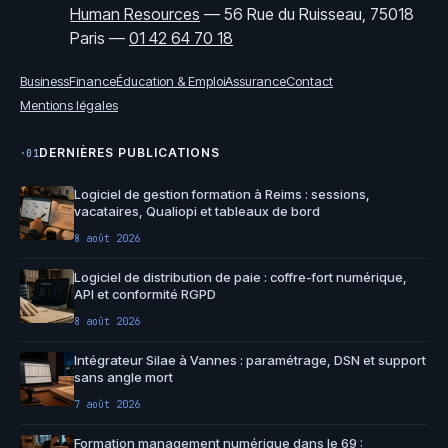
Human Resources
—
56 Rue du Ruisseau, 75018
Paris
—
01 42 64 70 18
Business
Finance
Éducation & Emploi
Assurance
Contact
Mentions légales
DERNIÈRES PUBLICATIONS
·01
Logiciel de gestion formation à Reims : sessions,
vacataires, Qualiopi et tableaux de bord
8 août 2026
Logiciel de distribution de paie : coffre-fort numérique,
API et conformité RGPD
8 août 2026
Intégrateur Silae à Vannes : paramétrage, DSN et support
sans angle mort
7 août 2026
Formation management numérique dans le 69 :