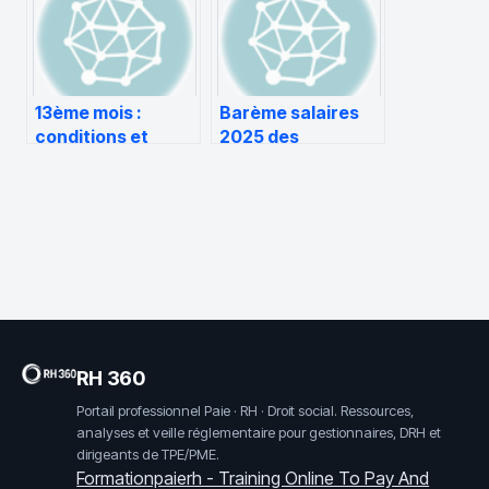
opportunités
son écosystème
13ème mois :
Barème salaires
conditions et
2025 des
calcul
entreprises de
sécurité
RH 360
Portail professionnel Paie · RH · Droit social. Ressources,
analyses et veille réglementaire pour gestionnaires, DRH et
dirigeants de TPE/PME.
Formationpaierh - Training Online To Pay And