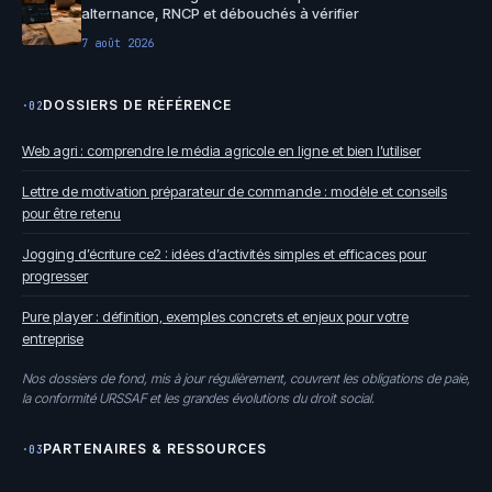
alternance, RNCP et débouchés à vérifier
7 août 2026
DOSSIERS DE RÉFÉRENCE
·02
Web agri : comprendre le média agricole en ligne et bien l’utiliser
Lettre de motivation préparateur de commande : modèle et conseils
pour être retenu
Jogging d’écriture ce2 : idées d’activités simples et efficaces pour
progresser
Pure player : définition, exemples concrets et enjeux pour votre
entreprise
Nos dossiers de fond, mis à jour régulièrement, couvrent les obligations de paie,
la conformité URSSAF et les grandes évolutions du droit social.
PARTENAIRES & RESSOURCES
·03