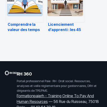
conseils concrets
Comprendre la
Licenciement
valeur des temps
d’apprenti : les 45
en tableau de
jours de liberté et
conjugaison
les 5 motifs de
rupture autorisés
RH 360
Portail professionnel Paie · RH · Droit social. Ressources,
analyses et veille réglementaire pour gestionnaires, DRH et
dirigeants de TPE/PME.
Formationpaierh - Training Online To Pay And
Human Resources
—
56 Rue du Ruisseau, 75018