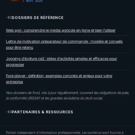
7 août 2026
DOSSIERS DE RÉFÉRENCE
·02
Web agri : comprendre le média agricole en ligne et bien l’utiliser
Lettre de motivation préparateur de commande : modèle et conseils
pour être retenu
Jogging d’écriture ce2 : idées d’activités simples et efficaces pour
progresser
Pure player : définition, exemples concrets et enjeux pour votre
entreprise
Nos dossiers de fond, mis à jour régulièrement, couvrent les obligations de paie,
la conformité URSSAF et les grandes évolutions du droit social.
PARTENAIRES & RESSOURCES
·03
Portail indépendant d'information professionnelle. Les contenus sont fournis à