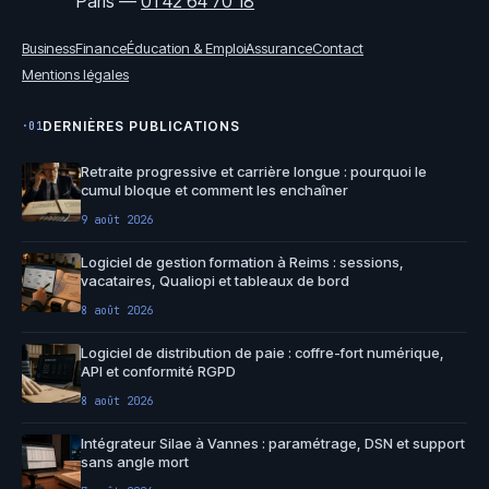
Paris
—
01 42 64 70 18
Business
Finance
Éducation & Emploi
Assurance
Contact
Mentions légales
DERNIÈRES PUBLICATIONS
·01
Retraite progressive et carrière longue : pourquoi le
cumul bloque et comment les enchaîner
9 août 2026
Logiciel de gestion formation à Reims : sessions,
vacataires, Qualiopi et tableaux de bord
8 août 2026
Logiciel de distribution de paie : coffre-fort numérique,
API et conformité RGPD
8 août 2026
Intégrateur Silae à Vannes : paramétrage, DSN et support
sans angle mort