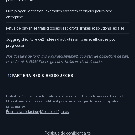
Pure player : définition, exemples concrets et enjeux pour votre
entreprise
Refus de payer les frais d'obsèques : droits, limites et solutions légales
Jogging d’écriture ce2 : idées d’activités simples et efficaces pour
progresser
Nos dossiers de fond, mis à jour régulièrement, couvrent les obligations de paie,
la conformité URSSAF et les grandes évolutions du droit social.
PARTENAIRES & RESSOURCES
·03
Portail indépendant d'information professionnelle. Les contenus sont fournis à
titre informatif et ne se substituent pas à un conseil juridique ou comptable
personnalisé.
Écrire à la rédaction
·
Mentions légales
Politique de confidentialité