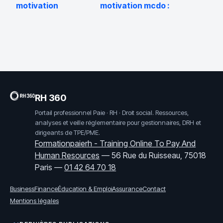
motivation
motivation mcdo :
préparateur de
exemples, conseils
commande :
et erreurs à éviter
modèle et conseils
pour être retenu
RH 360
Portail professionnel Paie · RH · Droit social. Ressources,
analyses et veille réglementaire pour gestionnaires, DRH et
dirigeants de TPE/PME.
Formationpaierh - Training Online To Pay And
Human Resources
—
56 Rue du Ruisseau, 75018
Paris
—
01 42 64 70 18
Business
Finance
Éducation & Emploi
Assurance
Contact
Mentions légales