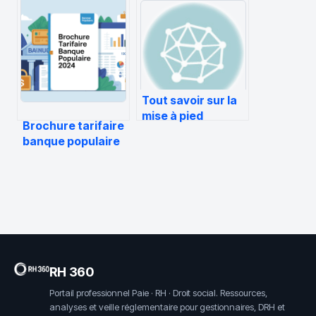
cette somme
2026 ?
représente
vraiment
aujourd’hui
Tout savoir sur la
mise à pied
Brochure tarifaire
disciplinaire
banque populaire
2024 : ce qu’il faut
vérifier avant de
choisir
RH 360
Portail professionnel Paie · RH · Droit social. Ressources,
analyses et veille réglementaire pour gestionnaires, DRH et