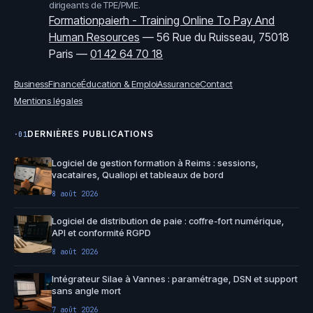
dirigeants de TPE/PME.
Formationpaierh - Training Online To Pay And
Human Resources
—
56 Rue du Ruisseau, 75018
Paris
—
01 42 64 70 18
Business
Finance
Éducation & Emploi
Assurance
Contact
Mentions légales
DERNIÈRES PUBLICATIONS
·01
Logiciel de gestion formation à Reims : sessions,
vacataires, Qualiopi et tableaux de bord
8 août 2026
Logiciel de distribution de paie : coffre-fort numérique,
API et conformité RGPD
8 août 2026
Intégrateur Silae à Vannes : paramétrage, DSN et support
sans angle mort
7 août 2026