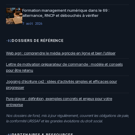
Formation management numérique dans le 69 :
alternance, RNCP et débouchés à vérifier
7 août 2026
DOSSIERS DE RÉFÉRENCE
·02
Web agri : comprendre le média agricole en ligne et bien l’utiliser
Lettre de motivation préparateur de commande : modèle et conseils
pour être retenu
Jogging d’écriture ce2 : idées d’activités simples et efficaces pour
progresser
Pure player : définition, exemples concrets et enjeux pour votre
entreprise
Nos dossiers de fond, mis à jour régulièrement, couvrent les obligations de paie,
la conformité URSSAF et les grandes évolutions du droit social.
PARTENAIRES & RESSOURCES