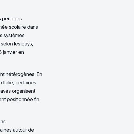
s périodes
nnée scolaire dans
les systèmes
 selon les pays,
8 janvier en
ent hétérogènes. En
 Italie, certaines
naves organisent
nt positionnée fin
pas
aines autour de