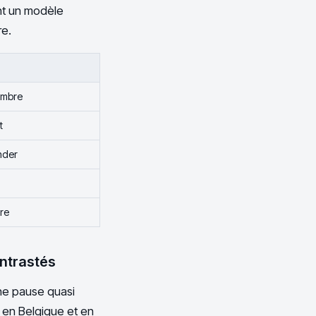
ent un modèle
re.
embre
t
änder
bre
ontrastés
ne pause quasi
: en Belgique et en