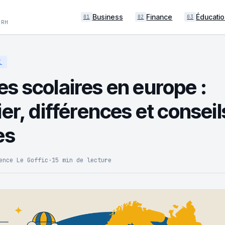
Business
Finance
Éducatio
01
02
03
 RH
I
s scolaires en europe :
er, différences et conseil
es
ence Le Goffic
·
15 min de lecture