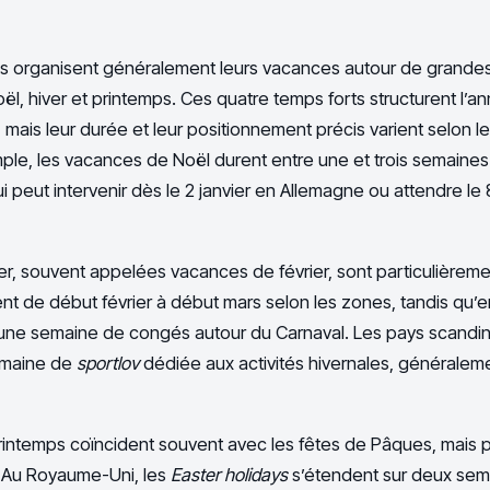
s organisent généralement leurs vacances autour de grande
l, hiver et printemps. Ces quatre temps forts structurent l’a
, mais leur durée et leur positionnement précis varient selon 
ple, les vacances de Noël durent entre une et trois semaines
i peut intervenir dès le 2 janvier en Allemagne ou attendre le 
er, souvent appelées vacances de février, sont particulièrem
ent de début février à début mars selon les zones, tandis qu’en
d’une semaine de congés autour du Carnaval. Les pays scandi
emaine de
sportlov
dédiée aux activités hivernales, généraleme
intemps coïncident souvent avec les fêtes de Pâques, mais 
 Au Royaume-Uni, les
Easter holidays
s’étendent sur deux sem