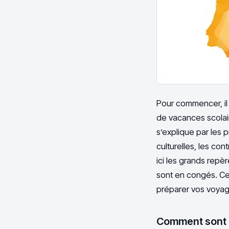
Pour commencer, il
de vacances scolair
s’explique par les 
culturelles, les con
ici les grands repè
sont en congés. Cet
préparer vos voyag
Comment sont r