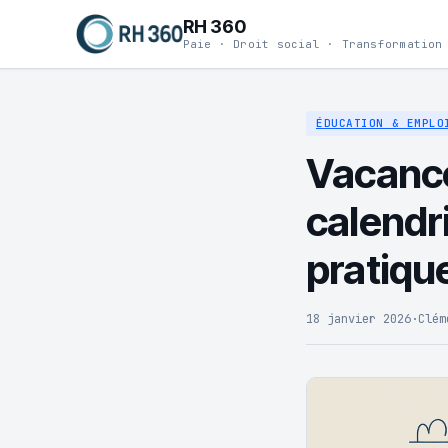
RH 360
Paie · Droit social · Transformation
ÉDUCATION & EMPLO
Vacance
calendri
pratiqu
18 janvier 2026
·
Clém