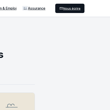
n & Emploi
Assurance
Nous écrire
04
s