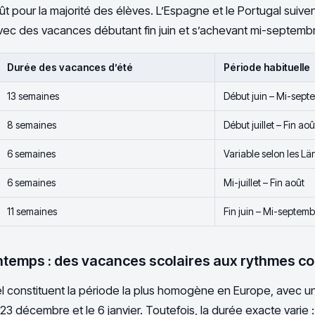
août pour la majorité des élèves. L’Espagne et le Portugal suiv
 avec des vacances débutant fin juin et s’achevant mi-septemb
Durée des vacances d’été
Période habituelle
13 semaines
Début juin – Mi-sept
8 semaines
Début juillet – Fin aoû
6 semaines
Variable selon les L
6 semaines
Mi-juillet – Fin août
11 semaines
Fin juin – Mi-septem
rintemps : des vacances scolaires aux rythmes c
 constituent la période la plus homogène en Europe, avec u
 23 décembre et le 6 janvier. Toutefois, la durée exacte varie 