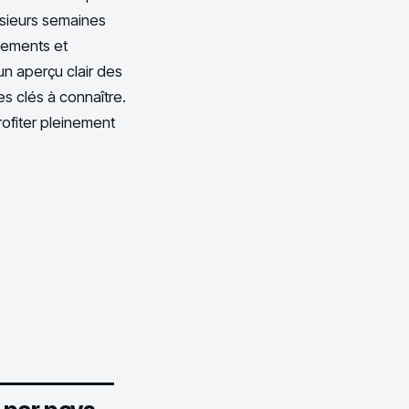
usieurs semaines
rgements et
un aperçu clair des
s clés à connaître.
rofiter pleinement