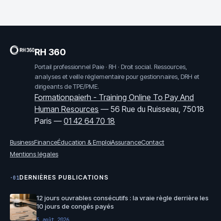
RH 360
Portail professionnel Paie · RH · Droit social. Ressources,
analyses et veille réglementaire pour gestionnaires, DRH et
dirigeants de TPE/PME.
Formationpaierh - Training Online To Pay And
Human Resources
—
56 Rue du Ruisseau, 75018
Paris
—
01 42 64 70 18
Business
Finance
Éducation & Emploi
Assurance
Contact
Mentions légales
DERNIÈRES PUBLICATIONS
·01
12 jours ouvrables consécutifs : la vraie règle derrière les
10 jours de congés payés
5 août 2026