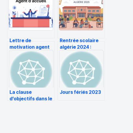
Lettre de
Rentrée scolaire
motivation agent
algérie 2024 :
d’accueil :
dates, nouveautés
exemples, conseils
et conseils
et structure
pratiques
efficace
La clause
Jours fériés 2023
d’objectifs dans le
contrat de travail