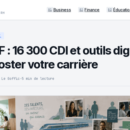
Business
Finance
Éducatio
01
02
03
 RH
I
: 16 300 CDI et outils di
oster votre carrière
 Le Goffic
·
5 min de lecture