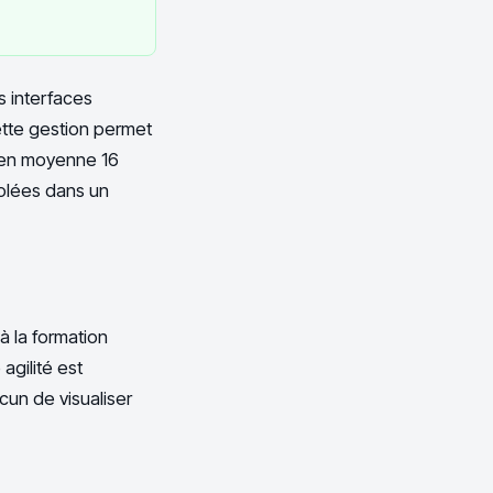
es interfaces
Cette gestion permet
t en moyenne 16
olées dans un
 à la formation
agilité est
cun de visualiser