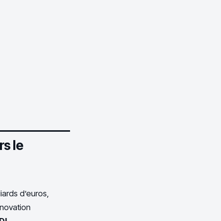
s le
iards d’euros,
innovation
DI
.