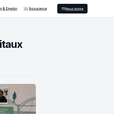
n & Emploi
Assurance
Nous écrire
04
gitaux