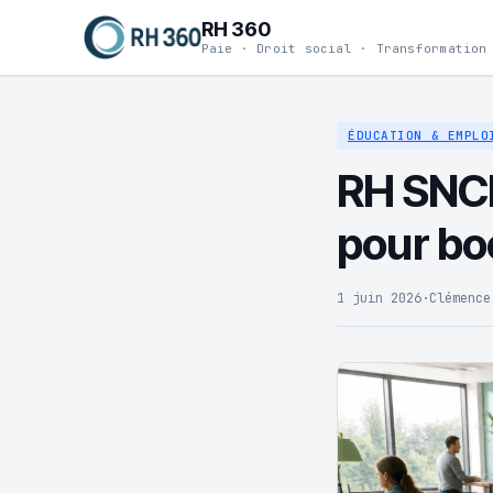
RH 360
Paie · Droit social · Transformation
ÉDUCATION & EMPLO
RH SNCF 
pour bo
1 juin 2026
·
Clémence