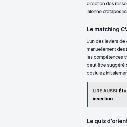
direction des ress
jalonné d’étapes lisi
Le matching CV 
L’un des leviers de 
manuellement des mi
les compétences tran
peut être suggéré 
postulez initialeme
LIRE AUSSI
Étu
insertion
Le quiz d’orien