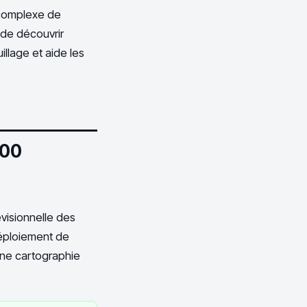
s complexe de
 de découvrir
uillage et aide les
000
évisionnelle des
déploiement de
une cartographie