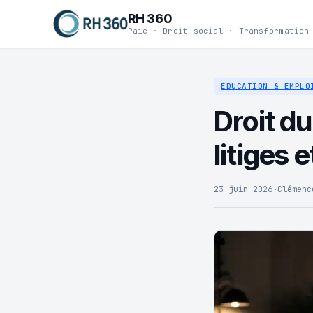
RH 360
Paie · Droit social · Transformation
ÉDUCATION & EMPLO
Droit du
litiges 
23 juin 2026
·
Clémenc