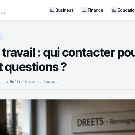
Business
Finance
Éducatio
01
02
03
 RH
I
 travail : qui contacter po
et questions ?
e Le Goffic
·
5 min de lecture