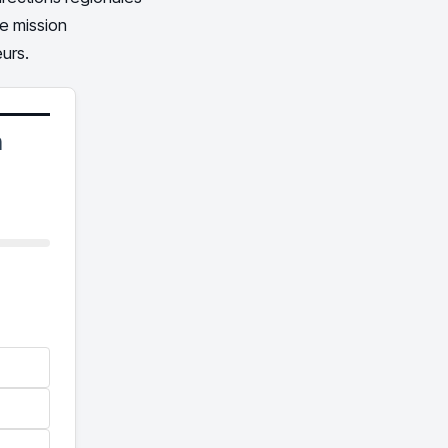
ne mission
eurs.
n