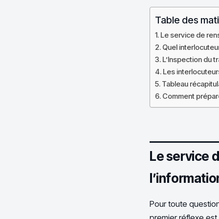
Table des mat
Le service de rens
Quel interlocuteur
L’Inspection du tr
Les interlocuteu
Tableau récapitul
Comment préparer
Le service d
l’informati
Pour toute question 
premier réflexe es