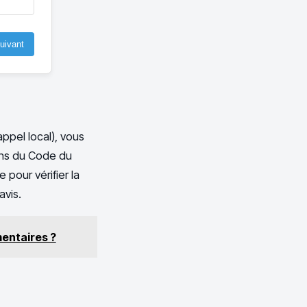
uivant
appel local), vous
ions du Code du
e pour vérifier la
avis.
mentaires ?