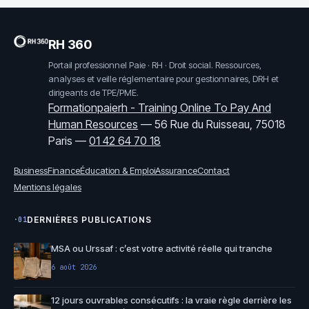
RH 360
Portail professionnel Paie · RH · Droit social. Ressources,
analyses et veille réglementaire pour gestionnaires, DRH et
dirigeants de TPE/PME.
Formationpaierh - Training Online To Pay And
Human Resources
—
56 Rue du Ruisseau, 75018
Paris
—
01 42 64 70 18
Business
Finance
Éducation & Emploi
Assurance
Contact
Mentions légales
DERNIÈRES PUBLICATIONS
·01
MSA ou Urssaf : c’est votre activité réelle qui tranche
6 août 2026
12 jours ouvrables consécutifs : la vraie règle derrière les