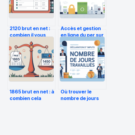
2120 brut en net :
Accès et gestion
combien il vous
en ligne du per sur
reste réellement
epargnant per
chaque mois
agricaprevoyance
com
1865 brut en net : à
Où trouver le
combien cela
nombre de jours
correspond
travaillés pour les
vraiment ?
impôts : le guide
clair