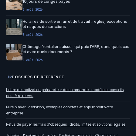
10 jours de congés payés
5 août 2026
Horaires de sortie en arrêt de travail : règles, exceptions
et risques de sanctions
5 août 2026
Chômage frontalier suisse : qui paie l’ARE, dans quels cas
et avec quels documents ?
4 août 2026
DOSSIERS DE RÉFÉRENCE
·02
Lettre de motivation préparateur de commande : modèle et conseils
pour être retenu
Pure player : définition, exemples concrets et enjeux pour votre
entreprise
Refus de payer les frais d'obsèques : droits, limites et solutions légales
Jogging d’écriture ce2 : idées d’activités simples et efficaces pour