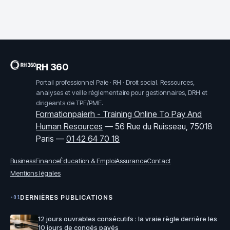
stratégies
d’emploi
RH 360
Portail professionnel Paie · RH · Droit social. Ressources,
analyses et veille réglementaire pour gestionnaires, DRH et
dirigeants de TPE/PME.
Formationpaierh - Training Online To Pay And
Human Resources
—
56 Rue du Ruisseau, 75018
Paris
—
01 42 64 70 18
Business
Finance
Éducation & Emploi
Assurance
Contact
Mentions légales
DERNIÈRES PUBLICATIONS
·01
12 jours ouvrables consécutifs : la vraie règle derrière les
10 jours de congés payés