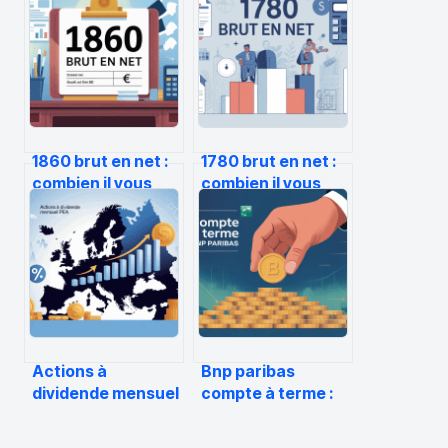
1860 brut en net :
1780 brut en net :
combien il vous
combien il vous
reste réellement
reste réellement
sur votre salaire
sur votre salaire
Actions à
Bnp paribas
dividende mensuel
compte à terme :
éligibles au pea :
fonctionnement,
réalités et
taux et mode