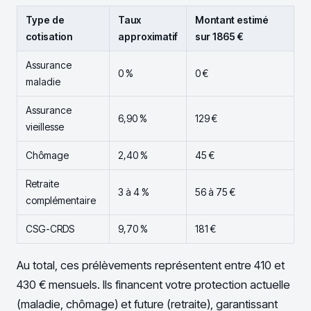
Type de
Taux
Montant estimé
cotisation
approximatif
sur 1865 €
Assurance
0 %
0 €
maladie
Assurance
6,90 %
129 €
vieillesse
Chômage
2,40 %
45 €
Retraite
3 à 4 %
56 à 75 €
complémentaire
CSG-CRDS
9,70 %
181 €
Au total, ces prélèvements représentent entre 410 et
430 € mensuels. Ils financent votre protection actuelle
(maladie, chômage) et future (retraite), garantissant