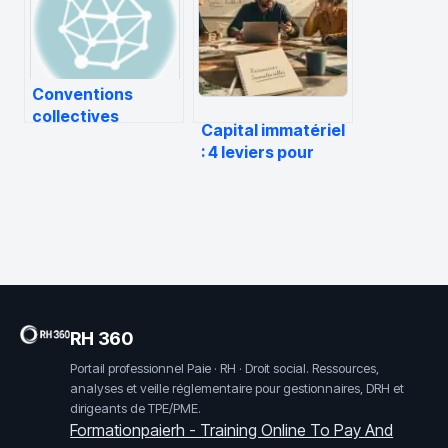
et enjeux pour les
professionnels de
santé
Conventions
collectives
Capital immatériel
Archives –
: 4 leviers pour
Formationpaierh
transformer vos
actifs invisibles en
valeur réelle
RH 360
Portail professionnel Paie · RH · Droit social. Ressources,
analyses et veille réglementaire pour gestionnaires, DRH et
dirigeants de TPE/PME.
Formationpaierh - Training Online To Pay And