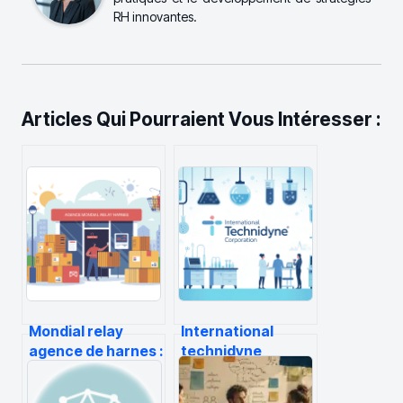
RH innovantes.
Articles Qui Pourraient Vous Intéresser :
Mondial relay
International
agence de harnes :
technidyne
horaires, accès et
corporation :
services utiles
solutions, usages