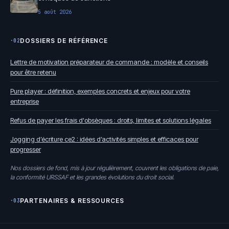
5 août 2026
DOSSIERS DE RÉFÉRENCE
·02
Lettre de motivation préparateur de commande : modèle et conseils
pour être retenu
Pure player : définition, exemples concrets et enjeux pour votre
entreprise
Refus de payer les frais d'obsèques : droits, limites et solutions légales
Jogging d’écriture ce2 : idées d’activités simples et efficaces pour
progresser
Nos dossiers de fond, mis à jour régulièrement, couvrent les obligations de paie,
la conformité URSSAF et les grandes évolutions du droit social.
PARTENAIRES & RESSOURCES
·03