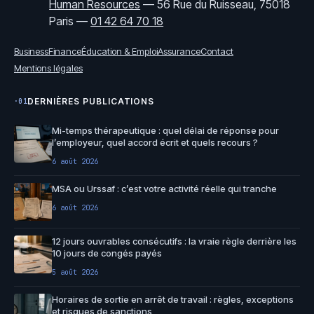
Human Resources
—
56 Rue du Ruisseau, 75018
Paris
—
01 42 64 70 18
Business
Finance
Éducation & Emploi
Assurance
Contact
Mentions légales
DERNIÈRES PUBLICATIONS
·01
Mi-temps thérapeutique : quel délai de réponse pour
l’employeur, quel accord écrit et quels recours ?
6 août 2026
MSA ou Urssaf : c’est votre activité réelle qui tranche
6 août 2026
12 jours ouvrables consécutifs : la vraie règle derrière les
10 jours de congés payés
5 août 2026
Horaires de sortie en arrêt de travail : règles, exceptions
et risques de sanctions