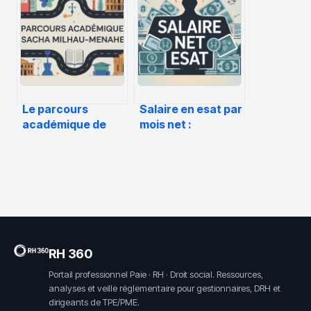
fonctionnement,
conseils et
avantages et
structure efficace
accès
Le parcours
Salaire en esat par
académique de
mois net :
sacha milhau-
montants, droits
menahem et ses
et réalités
formations clés
RH 360
Portail professionnel Paie · RH · Droit social. Ressources,
analyses et veille réglementaire pour gestionnaires, DRH et
dirigeants de TPE/PME.