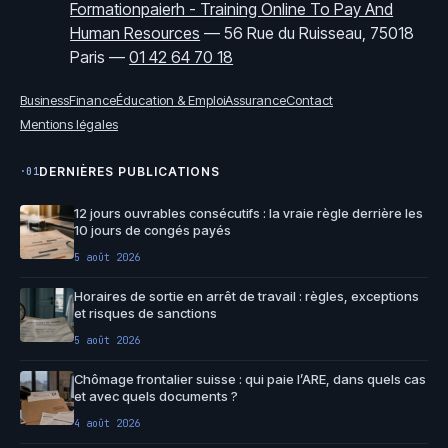
Formationpaierh - Training Online To Pay And
Human Resources
—
56 Rue du Ruisseau, 75018
Paris
—
01 42 64 70 18
Business
Finance
Éducation & Emploi
Assurance
Contact
Mentions légales
DERNIÈRES PUBLICATIONS
·01
12 jours ouvrables consécutifs : la vraie règle derrière les
10 jours de congés payés
5 août 2026
Horaires de sortie en arrêt de travail : règles, exceptions
et risques de sanctions
5 août 2026
Chômage frontalier suisse : qui paie l’ARE, dans quels cas
et avec quels documents ?
4 août 2026