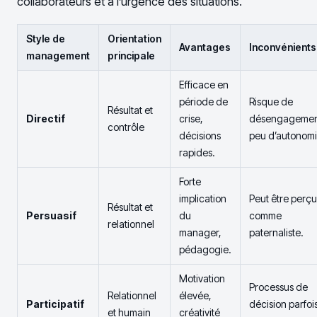
collaborateurs et à l’urgence des situations.
Style de
Orientation
Avantages
Inconvénients
management
principale
Efficace en
période de
Risque de
Résultat et
Directif
crise,
désengagemen
contrôle
décisions
peu d’autonomi
rapides.
Forte
implication
Peut être perçu
Résultat et
Persuasif
du
comme
relationnel
manager,
paternaliste.
pédagogie.
Motivation
Processus de
Relationnel
élevée,
Participatif
décision parfoi
et humain
créativité