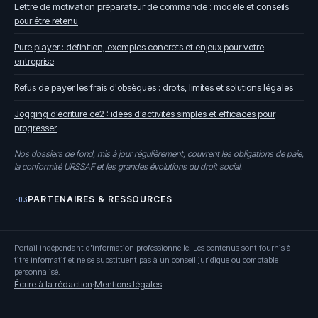
Lettre de motivation préparateur de commande : modèle et conseils
pour être retenu
Pure player : définition, exemples concrets et enjeux pour votre
entreprise
Refus de payer les frais d'obsèques : droits, limites et solutions légales
Jogging d’écriture ce2 : idées d’activités simples et efficaces pour
progresser
Nos dossiers de fond, mis à jour régulièrement, couvrent les obligations de paie,
la conformité URSSAF et les grandes évolutions du droit social.
PARTENAIRES & RESSOURCES
·03
Portail indépendant d'information professionnelle. Les contenus sont fournis à
titre informatif et ne se substituent pas à un conseil juridique ou comptable
personnalisé.
Écrire à la rédaction
·
Mentions légales