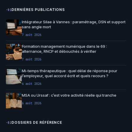
DERNIÈRES PUBLICATIONS
·01
Intégrateur Silae à Vannes : paramétrage, DSN et support
sans angle mort
7 août 2026
Formation management numérique dans le 69 :
alternance, RNCP et débouchés à vérifier
7 août 2026
Mi-temps thérapeutique : quel délai de réponse pour
l’employeur, quel accord écrit et quels recours ?
6 août 2026
MSA ou Urssaf : c’est votre activité réelle qui tranche
6 août 2026
DOSSIERS DE RÉFÉRENCE
·02