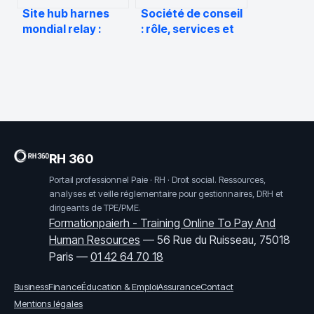
Site hub harnes
Société de conseil
mondial relay :
: rôle, services et
fonctionnement,
critères pour bien
accès et services
choisir
utiles
RH 360
Portail professionnel Paie · RH · Droit social. Ressources,
analyses et veille réglementaire pour gestionnaires, DRH et
dirigeants de TPE/PME.
Formationpaierh - Training Online To Pay And
Human Resources
—
56 Rue du Ruisseau, 75018
Paris
—
01 42 64 70 18
Business
Finance
Éducation & Emploi
Assurance
Contact
Mentions légales