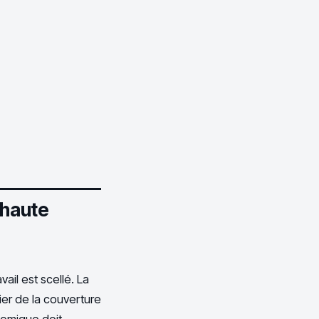
 haute
vail est scellé. La
ier de la couverture
nomique doit