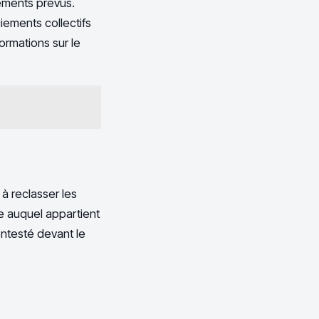
iements prévus.
ciements collectifs
ormations sur le
 à reclasser les
pe auquel appartient
ontesté devant le