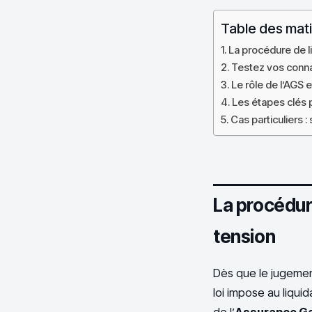
Table des mat
La procédure de l
Testez vos connai
Le rôle de l’AGS 
Les étapes clés p
Cas particuliers :
La procédur
tension
Dès que le jugement 
loi impose au liqui
de l’
Assurance Ga