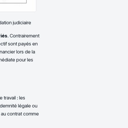
ation judiciaire
riés
. Contrairement
ectif sont payés en
nancier lors de la
mmédiate pour les
travail : les
indemnité légale ou
s au contrat comme