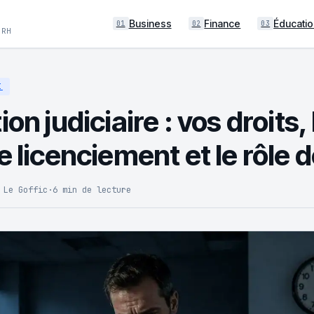
Business
Finance
Éducatio
01
02
03
 RH
I
ion judiciaire : vos droits,
e licenciement et le rôle 
 Le Goffic
·
6 min de lecture