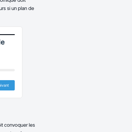
urs si un plan de
de
ivant
oit convoquer les