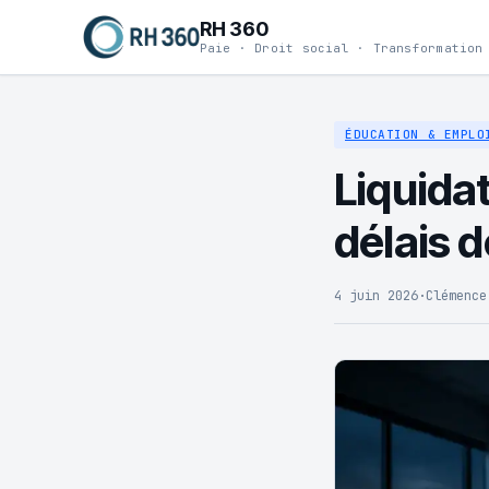
RH 360
Paie · Droit social · Transformation
ÉDUCATION & EMPLO
Liquidat
délais d
4 juin 2026
·
Clémence