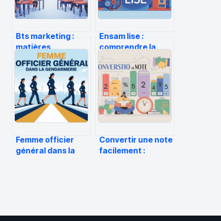
Bts marketing :
Ensam lise :
matières,
comprendre la
débouchés,
formation, le
écoles… tout ce
campus et les
qu’il faut savoir
débouchés
Femme officier
Convertir une note
général dans la
facilement :
gendarmerie :
méthodes, outils
réalité, parcours,
et exemples
perspectives
concrets