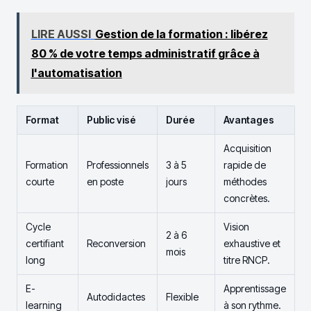
LIRE AUSSI
Gestion de la formation : libérez
80 % de votre temps administratif grâce à
l'automatisation
Format
Public visé
Durée
Avantages
Acquisition
Formation
Professionnels
3 à 5
rapide de
courte
en poste
jours
méthodes
concrètes.
Cycle
Vision
2 à 6
certifiant
Reconversion
exhaustive et
mois
long
titre RNCP.
E-
Apprentissage
Autodidactes
Flexible
learning
à son rythme.