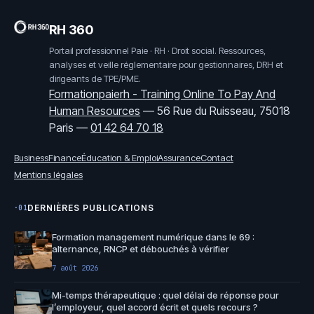
RH 360
Portail professionnel Paie · RH · Droit social. Ressources,
analyses et veille réglementaire pour gestionnaires, DRH et
dirigeants de TPE/PME.
Formationpaierh - Training Online To Pay And
Human Resources
—
56 Rue du Ruisseau, 75018
Paris
—
01 42 64 70 18
Business
Finance
Éducation & Emploi
Assurance
Contact
Mentions légales
DERNIÈRES PUBLICATIONS
·01
Formation management numérique dans le 69 :
alternance, RNCP et débouchés à vérifier
7 août 2026
Mi-temps thérapeutique : quel délai de réponse pour
l’employeur, quel accord écrit et quels recours ?